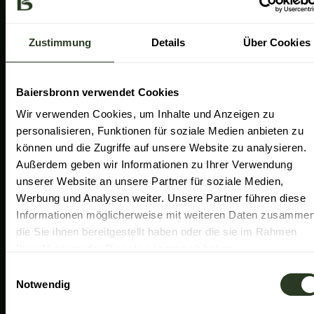
a
k
n
Gemeinde Baiersbronn
m
Zweckverband Im Tal der Murg
Zustimmung
Details
Über Cookies
Schwarzwald Plus
Familiensüden Baden-Württemberg
Baiersbronn verwendet Cookies
Partner Nachhaltiges Reiseziel
Wir verwenden Cookies, um Inhalte und Anzeigen zu
personalisieren, Funktionen für soziale Medien anbieten zu
Verband der Heilklimatischen Kurorte
können und die Zugriffe auf unsere Website zu analysieren.
Duale Hochschule Baden-Württemberg Ravensburg
Außerdem geben wir Informationen zu Ihrer Verwendung
unserer Website an unsere Partner für soziale Medien,
Werbung und Analysen weiter. Unsere Partner führen diese
Informationen möglicherweise mit weiteren Daten zusammen
die Sie ihnen bereitgestellt haben oder die sie im Rahmen
Ihrer Nutzung der Dienste gesammelt haben.
E
Notwendig
i
n