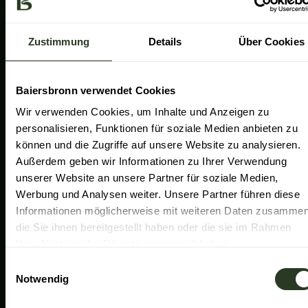
a
k
n
Gemeinde Baiersbronn
m
Zweckverband Im Tal der Murg
Zustimmung
Details
Über Cookies
Schwarzwald Plus
Familiensüden Baden-Württemberg
Baiersbronn verwendet Cookies
Partner Nachhaltiges Reiseziel
Wir verwenden Cookies, um Inhalte und Anzeigen zu
personalisieren, Funktionen für soziale Medien anbieten zu
Verband der Heilklimatischen Kurorte
können und die Zugriffe auf unsere Website zu analysieren.
Duale Hochschule Baden-Württemberg Ravensburg
Außerdem geben wir Informationen zu Ihrer Verwendung
unserer Website an unsere Partner für soziale Medien,
Werbung und Analysen weiter. Unsere Partner führen diese
Informationen möglicherweise mit weiteren Daten zusammen
die Sie ihnen bereitgestellt haben oder die sie im Rahmen
Ihrer Nutzung der Dienste gesammelt haben.
E
Notwendig
i
n