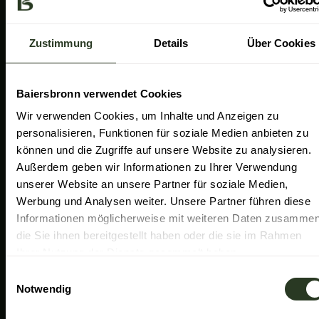
a
k
n
Gemeinde Baiersbronn
m
Zweckverband Im Tal der Murg
Zustimmung
Details
Über Cookies
Schwarzwald Plus
Familiensüden Baden-Württemberg
Baiersbronn verwendet Cookies
Partner Nachhaltiges Reiseziel
Wir verwenden Cookies, um Inhalte und Anzeigen zu
personalisieren, Funktionen für soziale Medien anbieten zu
Verband der Heilklimatischen Kurorte
können und die Zugriffe auf unsere Website zu analysieren.
Duale Hochschule Baden-Württemberg Ravensburg
Außerdem geben wir Informationen zu Ihrer Verwendung
unserer Website an unsere Partner für soziale Medien,
Werbung und Analysen weiter. Unsere Partner führen diese
Informationen möglicherweise mit weiteren Daten zusammen
die Sie ihnen bereitgestellt haben oder die sie im Rahmen
Ihrer Nutzung der Dienste gesammelt haben.
E
Notwendig
i
n