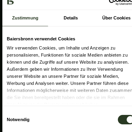
a
k
n
Gemeinde Baiersbronn
m
Zweckverband Im Tal der Murg
Zustimmung
Details
Über Cookies
Schwarzwald Plus
Familiensüden Baden-Württemberg
Baiersbronn verwendet Cookies
Partner Nachhaltiges Reiseziel
Wir verwenden Cookies, um Inhalte und Anzeigen zu
personalisieren, Funktionen für soziale Medien anbieten zu
Verband der Heilklimatischen Kurorte
können und die Zugriffe auf unsere Website zu analysieren.
Duale Hochschule Baden-Württemberg Ravensburg
Außerdem geben wir Informationen zu Ihrer Verwendung
unserer Website an unsere Partner für soziale Medien,
Werbung und Analysen weiter. Unsere Partner führen diese
Informationen möglicherweise mit weiteren Daten zusammen
die Sie ihnen bereitgestellt haben oder die sie im Rahmen
Ihrer Nutzung der Dienste gesammelt haben.
E
Notwendig
i
n