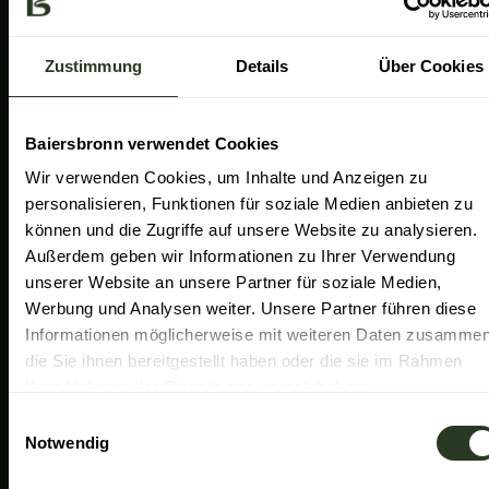
a
k
n
Gemeinde Baiersbronn
m
Zweckverband Im Tal der Murg
Zustimmung
Details
Über Cookies
Schwarzwald Plus
Familiensüden Baden-Württemberg
Baiersbronn verwendet Cookies
Partner Nachhaltiges Reiseziel
Wir verwenden Cookies, um Inhalte und Anzeigen zu
personalisieren, Funktionen für soziale Medien anbieten zu
Verband der Heilklimatischen Kurorte
können und die Zugriffe auf unsere Website zu analysieren.
Duale Hochschule Baden-Württemberg Ravensburg
Außerdem geben wir Informationen zu Ihrer Verwendung
unserer Website an unsere Partner für soziale Medien,
Werbung und Analysen weiter. Unsere Partner führen diese
Informationen möglicherweise mit weiteren Daten zusammen
die Sie ihnen bereitgestellt haben oder die sie im Rahmen
Ihrer Nutzung der Dienste gesammelt haben.
E
Notwendig
i
n