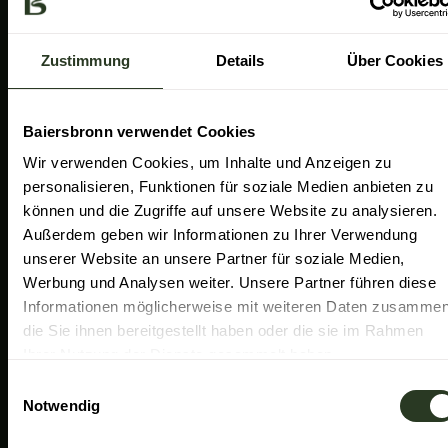
a
k
n
Gemeinde Baiersbronn
m
Zweckverband Im Tal der Murg
Zustimmung
Details
Über Cookies
Schwarzwald Plus
Familiensüden Baden-Württemberg
Baiersbronn verwendet Cookies
Partner Nachhaltiges Reiseziel
Wir verwenden Cookies, um Inhalte und Anzeigen zu
personalisieren, Funktionen für soziale Medien anbieten zu
Verband der Heilklimatischen Kurorte
können und die Zugriffe auf unsere Website zu analysieren.
Duale Hochschule Baden-Württemberg Ravensburg
Außerdem geben wir Informationen zu Ihrer Verwendung
unserer Website an unsere Partner für soziale Medien,
Werbung und Analysen weiter. Unsere Partner führen diese
Informationen möglicherweise mit weiteren Daten zusammen
die Sie ihnen bereitgestellt haben oder die sie im Rahmen
Ihrer Nutzung der Dienste gesammelt haben.
E
Notwendig
i
n