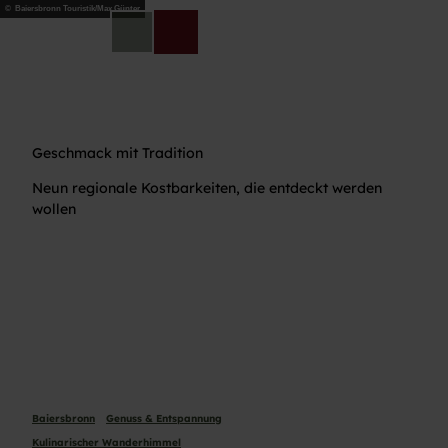
Z
© Baiersbronn Touristik/Max Günter
u
DE
Telefon
Suche
m
I
n
h
a
Geschmack mit Tradition
l
t
Neun regionale Kostbarkeiten, die entdeckt werden
wollen
Baiersbronn
Genuss & Entspannung
Kulinarischer Wanderhimmel