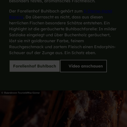
besonders festes, aromatisches Fischfleisch.
Der Forellenhof Buhlbach gehört zum
5-Sterne-Hotel
Bareiss
. Da überrascht es nicht, dass aus diesen
herrlichen Fischen besondere Schätze entstehen. Ein
Highlight ist die geräucherte Buhlbachforelle: In milder
Salzlake eingelegt und über Buchenholz geräuchert,
löst sie mit goldbrauner Farbe, feinem
Rauchgeschmack und zartem Fleisch einen Endorphin-
Schauer auf der Zunge aus. Ein Schatz eben.
Forellenhof Buhlbach
Video anschauen
© Baiersbronn Touristik/Max Günter