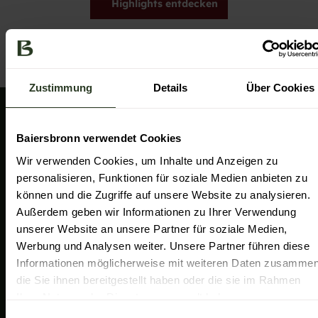
Highlights entdecken
Zustimmung
Details
Über Cookies
Wir sind für Sie da!
Baiersbronn verwendet Cookies
Baiersbronn Touristik
Wir verwenden Cookies, um Inhalte und Anzeigen zu
Rosenplatz 3
personalisieren, Funktionen für soziale Medien anbieten zu
72270 Baiersbronn
können und die Zugriffe auf unsere Website zu analysieren.
+49 7442 8414-0
Außerdem geben wir Informationen zu Ihrer Verwendung
info@baiersbronn.de
unserer Website an unsere Partner für soziale Medien,
Werbung und Analysen weiter. Unsere Partner führen diese
I
F
L
Y
Informationen möglicherweise mit weiteren Daten zusammen
n
a
i
o
die Sie ihnen bereitgestellt haben oder die sie im Rahmen
s
c
n
u
Ihrer Nutzung der Dienste gesammelt haben.
t
e
k
T