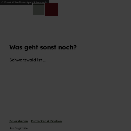
Z
© Daniel Müller/Nationalpark Schwarzwald
u
DE
Telefon
Suche
m
I
n
h
a
l
Was geht sonst noch?
t
Schwarzwald ist ...
Baiersbronn
Entdecken & Erleben
Ausflugsziele