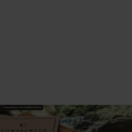
Umgebung
© Bla
ck Fo
rest C
ollecti
ve
In der
© Baiersbronn Touristik/Max Günter
Nationalparkregion