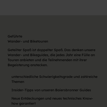
© Bai
ersbr
onn T
ourist
ik/Ma
x Gün
ter
E-Bike
Stromquellen
Geführte
Wander- und Biketouren
Geteilter Spaß ist doppelter Spaß. Das denken unsere
Wander- und Bikeguides, die jedes Jahr eine Fülle an
Touren anbieten und die Teilnehmenden mit ihrer
Begeisterung anstecken.
unterschiedliche Schwierigkeitsgrade und zahlreiche
Themen
Insider-Tipps von unseren Baiersbronner Guides
Neue Entdeckungen und neues technisches Know-
how garantiert