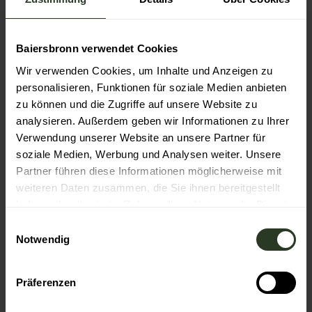
& -Verleih
Baiersbronn verwendet Cookies
Wir verwenden Cookies, um Inhalte und Anzeigen zu
© Bai
ersbr
personalisieren, Funktionen für soziale Medien anbieten
onn T
ourist
ik/Ma
zu können und die Zugriffe auf unsere Website zu
x Gün
ter
analysieren. Außerdem geben wir Informationen zu Ihrer
Wintersportbericht
Verwendung unserer Website an unsere Partner für
soziale Medien, Werbung und Analysen weiter. Unsere
Partner führen diese Informationen möglicherweise mit
weiteren Daten zusammen, die Sie ihnen bereitgestellt
haben oder die sie im Rahmen Ihrer Nutzung der Dienste
gesammelt haben.
E
Notwendig
i
n
w
Präferenzen
i
l