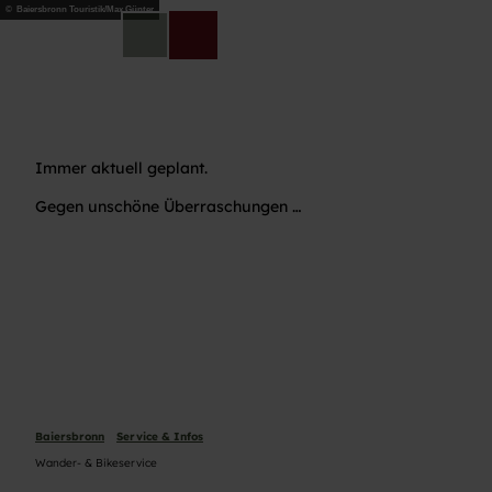
Z
© Baiersbronn Touristik/Max Günter
u
DE
Telefon
Suche
m
I
n
h
a
Immer aktuell geplant.
l
t
Gegen unschöne Überraschungen …
Baiersbronn
Service & Infos
Wander- & Bikeservice