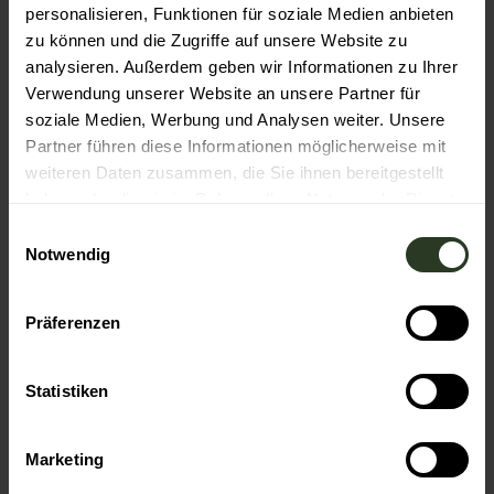
personalisieren, Funktionen für soziale Medien anbieten
zu können und die Zugriffe auf unsere Website zu
analysieren. Außerdem geben wir Informationen zu Ihrer
Wanderhimmel entdecken
Verwendung unserer Website an unsere Partner für
soziale Medien, Werbung und Analysen weiter. Unsere
Alle geführten Wanderungen
Partner führen diese Informationen möglicherweise mit
weiteren Daten zusammen, die Sie ihnen bereitgestellt
haben oder die sie im Rahmen Ihrer Nutzung der Dienste
gesammelt haben.
E
Notwendig
i
n
w
Präferenzen
i
l
l
Statistiken
i
g
Marketing
u