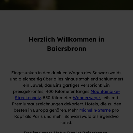
Herzlich Willkommen in
Baiersbronn
Eingesunken in den dunklen Wogen des Schwarzwalds
und gleichzeitig über alles hinaus strahlend schlummert
ein Juwel, das Einzigartiges verspricht: Ein
preisgekröntes, 400 Kilometer langes
Mountainbike-
Streckennetz
. 550 Kilometer
Wanderwege
, teils mit
Premiumauszeichnungen dekoriert. Hotels, die zu den
besten in Europa gehören. Mehr
Michelin-Sterne
pro
Kopf als Paris und mehr Schwarzwald als irgendwo
sonst.
Das ist unsere Natur. Das ist Baiersbronn.