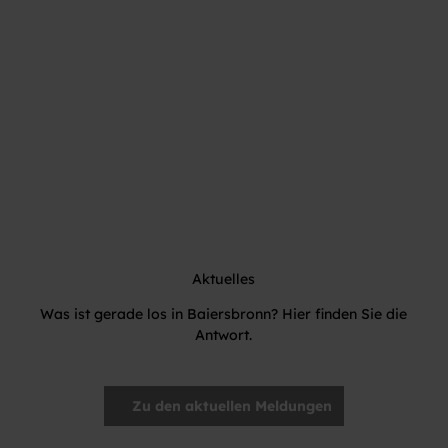
© Bai
ersbr
onn T
ourist
ik/Ma
x Gün
ter
Veranstaltungen
Aktuelles
Was ist gerade los in Baiersbronn? Hier finden Sie die
Antwort.
Zu den aktuellen Meldungen