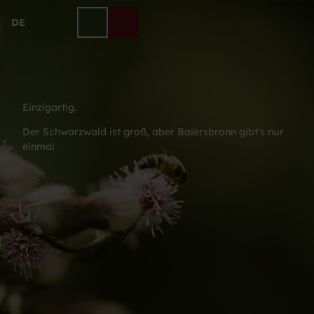
Z
u
DE
Telefon
Suche
m
I
n
h
a
Einzigartig.
l
t
Der Schwarzwald ist groß, aber Baiersbronn gibt's nur
einmal