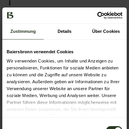
© Ste
fan K
uhn P
hoto
graph
y
Prädikatisierte
Orte
Zustimmung
Details
Über Cookies
Baiersbronn verwendet Cookies
Wir verwenden Cookies, um Inhalte und Anzeigen zu
personalisieren, Funktionen für soziale Medien anbieten
zu können und die Zugriffe auf unsere Website zu
analysieren. Außerdem geben wir Informationen zu Ihrer
Verwendung unserer Website an unsere Partner für
soziale Medien, Werbung und Analysen weiter. Unsere
Partner führen diese Informationen möglicherweise mit
weiteren Daten zusammen, die Sie ihnen bereitgestellt
© Bai
haben oder die sie im Rahmen Ihrer Nutzung der Dienste
ersbr
onn T
ourist
gesammelt haben.
ik/Ma
E
x Gün
ter