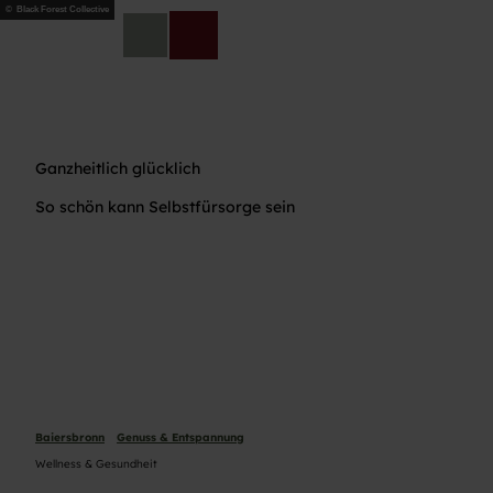
Z
© Black Forest Collective
u
DE
Telefon
Suche
m
I
n
h
a
Ganzheitlich glücklich
l
t
So schön kann Selbstfürsorge sein
Baiersbronn
Genuss & Entspannung
Wellness & Gesundheit