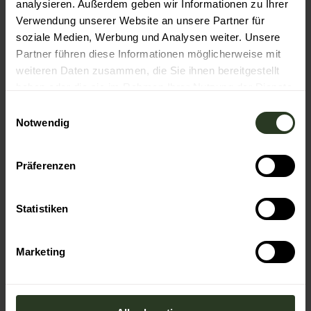
n
analysieren. Außerdem geben wir Informationen zu Ihrer
Verwendung unserer Website an unsere Partner für
soziale Medien, Werbung und Analysen weiter. Unsere
V
Partner führen diese Informationen möglicherweise mit
i
weiteren Daten zusammen, die Sie ihnen bereitgestellt
d
haben oder die sie im Rahmen Ihrer Nutzung der Dienste
Klosterreichenbach
e
gesammelt haben.
E
o
Notwendig
i
a
n
b
w
Präferenzen
s
i
p
l
i
l
Statistiken
e
i
l
g
Marketing
e
u
n
n
g
s