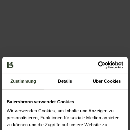
l
e
n
V
i
d
Forellenhof
e
Buhlbach
o
a
b
Zustimmung
Details
Über Cookies
s
p
i
Baiersbronn verwendet Cookies
e
Wir verwenden Cookies, um Inhalte und Anzeigen zu
l
personalisieren, Funktionen für soziale Medien anbieten
e
zu können und die Zugriffe auf unsere Website zu