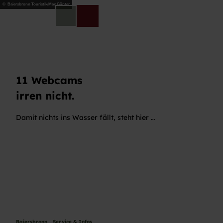
Z
© Baiersbronn Touristik/Max Günter
u
DE
Telefon
Suche
m
I
n
h
a
l
11 Webcams
t
irren nicht.
Damit nichts ins Wasser fällt, steht hier …
Baiersbronn
Service & Infos