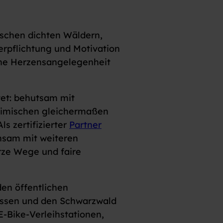
wischen dichten Wäldern,
erpflichtung und Motivation
eine Herzensangelegenheit
tet: behutsam mit
eimischen gleichermaßen
 zertifizierter
Partner
nsam mit weiteren
rze Wege und faire
den öffentlichen
lassen und den Schwarzwald
-Bike-Verleihstationen,