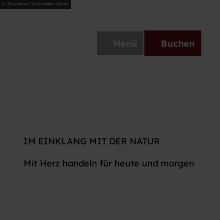
Z
© Baiersbronn Touristik/Max Günter
u
bronn Classic
Wetter & Webcams
Wintersportberich
m
DE
Menü
Buchen
I
Telefon
Suche
n
h
a
l
t
IM EINKLANG MIT DER NATUR
Mit Herz handeln für heute und morgen