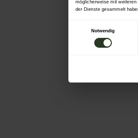
möglicherweise mit weiteren
der Dienste gesammelt habe
E
Notwendig
i
n
w
i
l
l
i
g
u
n
g
s
a
u
s