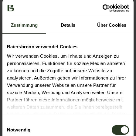
Seeger Press
DZT Jens Wegener
Nationalparkregion Schwarzwald
/
Black Forest
Collective
Zustimmung
Details
Über Cookies
Ingmar Wein
Icons von
Font Awesome
Baiersbronn verwendet Cookies
Wir verwenden Cookies, um Inhalte und Anzeigen zu
Technologie, Drittanbieter und Buchungsportale
personalisieren, Funktionen für soziale Medien anbieten
zu können und die Zugriffe auf unsere Website zu
Diese Webseite nutzt Technologie und Inhalte der
analysieren. Außerdem geben wir Informationen zu Ihrer
Outdooractive Plattform.
Verwendung unserer Website an unsere Partner für
soziale Medien, Werbung und Analysen weiter. Unsere
www.bestfewo.de
Partner führen diese Informationen möglicherweise mit
www.traum-ferienwohnungen.de
weiteren Daten zusammen, die Sie ihnen bereitgestellt
haben oder die sie im Rahmen Ihrer Nutzung der Dienste
gesammelt haben.
Texte und Redaktion
E
Notwendig
i
Aprinum