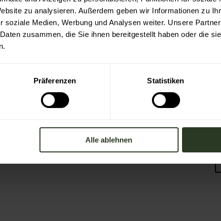
Partner Nachhaltiges Reiseziel
Website zu analysieren. Außerdem geben wir Informationen zu I
Verband der Heilklimatischen Kurorte
r soziale Medien, Werbung und Analysen weiter. Unsere Partner
 Daten zusammen, die Sie ihnen bereitgestellt haben oder die s
Duale Hochschule Baden-Württemberg
n.
Ravensburg
Präferenzen
Statistiken
Alle ablehnen