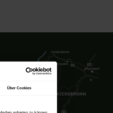
Über Cookies
 Medien anbieten zu können