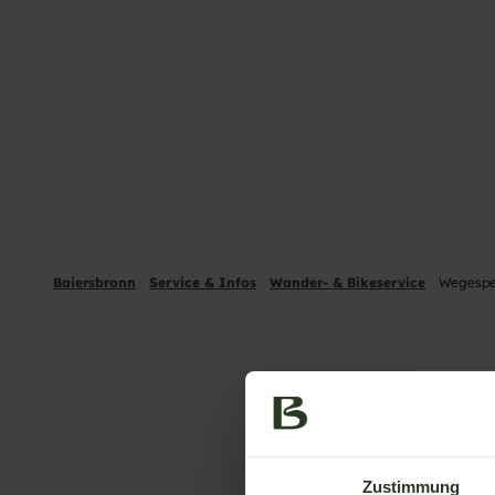
Baiersbronn
Service & Infos
Wander- & Bikeservice
Wegespe
Zustimmung