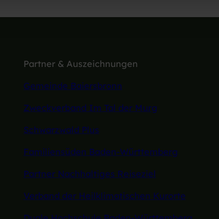
Partner & Auszeichnungen
Gemeinde Baiersbronn
Zweckverband Im Tal der Murg
Schwarzwald Plus
Familiensüden Baden-Württemberg
Partner Nachhaltiges Reiseziel
Verband der Heilklimatischen Kurorte
Duale Hochschule Baden-Württemberg