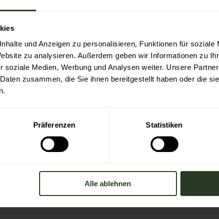
llen Wegesperrungen.
kies
sen Überraschungen bewahrt bleiben, finden Sie hie
nhalte und Anzeigen zu personalisieren, Funktionen für soziale
tungen auf den Baiersbronner Wander- und Bikew
Website zu analysieren. Außerdem geben wir Informationen zu I
r soziale Medien, Werbung und Analysen weiter. Unsere Partner
 Ihnen außerdem gerne das Team im Wander-Inform
 Daten zusammen, die Sie ihnen bereitgestellt haben oder die s
 Touren auch die
n.
 Nationalparkregion Schwarzwald
Präferenzen
Statistiken
tionalpark Schwarzwald
Alle ablehnen