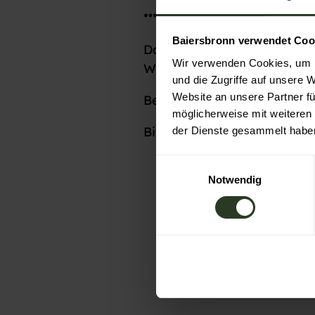
… Infos zu aktue
Baiersbronn verwendet Coo
Damit Sie unterwegs vor bö
Wir verwenden Cookies, um I
Wegesperrungen und Umlei
und die Zugriffe auf unsere 
Website an unsere Partner fü
Bei weiteren Fragen hilft
möglicherweise mit weiteren
Bitte beachten Sie für Ihre
der Dienste gesammelt habe
Wegesperrungen in der
E
Notwendig
i
Wegesperrungen im Na
n
w
i
l
l
i
g
u