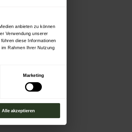
r alles zu aktuellen
 Medien anbieten zu können
egen.
hrer Verwendung unserer
 führen diese Informationen
ationszentrum.
ie im Rahmen Ihrer Nutzung
Marketing
Alle akzeptieren