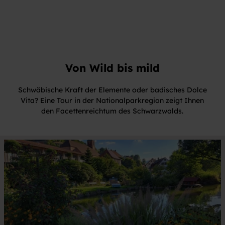
Von Wild bis mild
Schwäbische Kraft der Elemente oder badisches Dolce
Vita? Eine Tour in der Nationalparkregion zeigt Ihnen
den Facettenreichtum des Schwarzwalds.
D
e
t
a
i
l
s
e