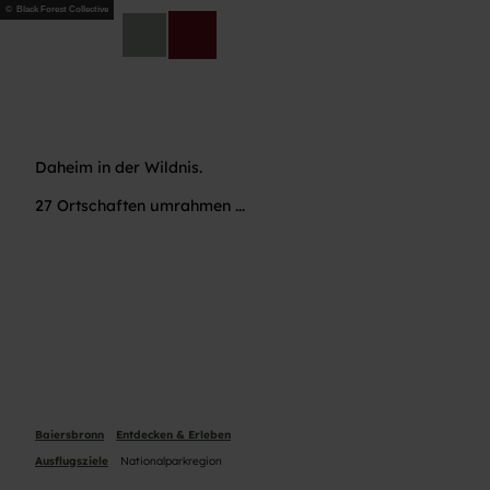
Z
© Black Forest Collective
u
DE
Telefon
Suche
m
I
n
h
a
Daheim in der Wildnis.
l
t
27 Ortschaften umrahmen ...
Baiersbronn
Entdecken & Erleben
Ausflugsziele
Nationalparkregion