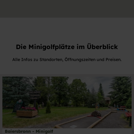
Die Minigolfplätze im Überblick
Alle Infos zu Standorten, Öffnungszeiten und Preisen.
D
e
t
a
i
l
s
e
i
Baiersbronn - Minigolf
© Achim Meurer, © by Achim Meurer / Schwarzwald Plus GmbH