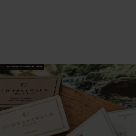
© Baiersbronn Touristik/Max Günter