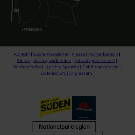
Kontakt
Gäste-Newsletter
Presse
Partnerbereich
Stellen
Vertrag widerrufen
Hinweisgeberschutz
Barrierefreiheit
Leichte Sprache
Gebärdensprache
Datenschutz
Impressum