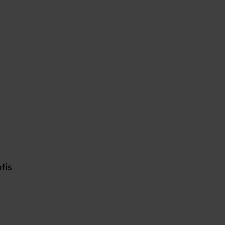
t
fis