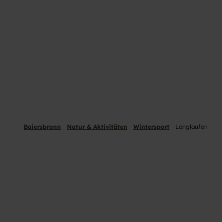
Baiersbronn
Natur & Aktivitäten
Wintersport
Langlaufen