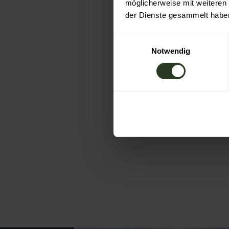
möglicherweise mit weiteren
der Dienste gesammelt habe
E
Notwendig
i
n
w
i
l
l
i
g
u
n
g
s
a
u
s