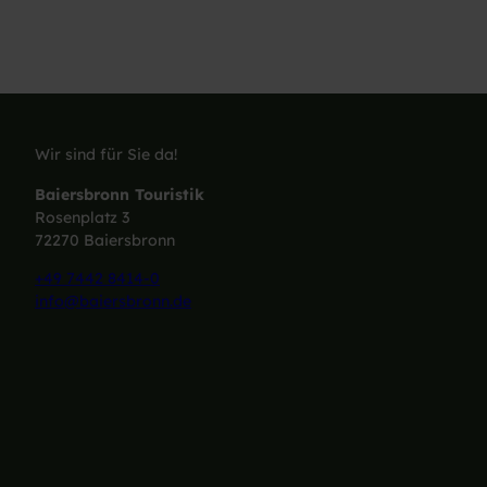
Wir sind für Sie da!
Baiersbronn Touristik
Rosenplatz 3
72270 Baiersbronn
+49 7442 8414-0
info@baiersbronn.de
I
F
L
Y
n
a
i
o
s
c
n
u
t
e
k
T
a
b
e
u
g
o
d
b