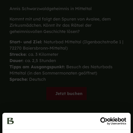
Annis Schwarzwaldgeheimnis in Mitteltal
Kommt mit und folgt den Spuren von Avalee, dem
Zirkusmädchen. Könnt ihr das Rätsel der
geheimnisvollen Geschichte lösen?
Start- und Ziel:
Naturbad Mitteltal (Ilgenbachstraße 1 |
72270 Baiersbronn-Mitteltal)
Strecke:
ca. 3 Kilometer
Dauer:
ca. 2,5 Stunden
Tipps am Ausgangspunkt:
Besuch des Naturbads
Mitteltal (in den Sommermonaten geöffnet)
Sprache:
Deutsch
Jetzt buchen
Das Schweigen der Glocken