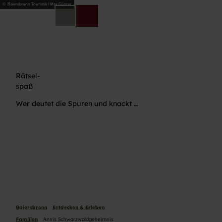
Z
© Baiersbronn Touristik / Max Günter
u
DE
Telefon
Suche
m
I
n
h
a
Rätsel-
l
spaß
t
Wer deutet die Spuren und knackt …
Baiersbronn
Entdecken & Erleben
Familien
Annis Schwarzwaldgeheimnis