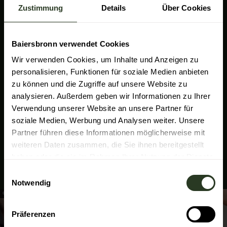
Annis Schwarzwaldgeheimnis in Klosterreichenbach
Zustimmung
Details
Über Cookies
Eines Tages läuten die Kirchenglocken nicht mehr. Wo
ist der Glöckner und was ist geschehen?
Baiersbronn verwendet Cookies
Start- und Ziel:
Parkplatz Schwimmbad
Wir verwenden Cookies, um Inhalte und Anzeigen zu
Klosterreichenbach (Schwimmbadweg | 72270
personalisieren, Funktionen für soziale Medien anbieten
Baiersbronn-Klosterreichenbach)
zu können und die Zugriffe auf unsere Website zu
Strecke:
ca. 4 Kilometer
Dauer:
ca. 3 Stunden
analysieren. Außerdem geben wir Informationen zu Ihrer
Tipps am Ausgangspunkt:
Naturgolf
Verwendung unserer Website an unsere Partner für
Klosterreichenbach, Freibad Klosterreichenbach,
soziale Medien, Werbung und Analysen weiter. Unsere
Spielplatz Klosterreichenbach
Partner führen diese Informationen möglicherweise mit
Sprache:
Deutsch, Englisch, Französisch
weiteren Daten zusammen, die Sie ihnen bereitgestellt
haben oder die sie im Rahmen Ihrer Nutzung der Dienste
Jetzt buchen
gesammelt haben.
E
Notwendig
i
© Baiersbronn Touristik / Max Günter
n
w
Präferenzen
i