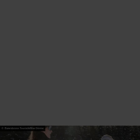
© Baiersbronn Touristik/Max Günter