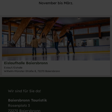
November bis März.
D
e
t
a
i
l
s
e
i
Eislaufhalle Baiersbronn
Baiersbronn Touristik/Max Günter, Nationalparkregion Schwarzwald - Baiersbronn |
CC-BY-ND
t
Eislauf/Eishalle
Wilhelm-Münster-Straße 8, 72270 Baiersbronn
e
'
E
i
Wir sind für Sie da!
s
l
Baiersbronn Touristik
a
Rosenplatz 3
u
72270 Baiersbronn