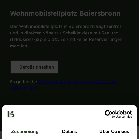
Wohnmobilstellplatz Baiersbronn
Der Wohnmobilstellplatz in Baiersbronn liegt zentral
und in direkter Nähe zur Schelklewiese mit See und
(Inklusions-)Spielplatz. Es sind keine Reservierungen
möglich.
Details ansehen
Es gelten die
Geschäftsbedingungen der Gemeinde
Baiersbronn
© Baiersbronn Touristik/Max Günter
Zustimmung
Details
Über Cookies