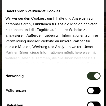
Baiersbronn verwendet Cookies
Wir verwenden Cookies, um Inhalte und Anzeigen zu
personalisieren, Funktionen für soziale Medien anbieten
zu können und die Zugriffe auf unsere Website zu
analysieren. Außerdem geben wir Informationen zu Ihrer
Verwendung unserer Website an unsere Partner für
soziale Medien, Werbung und Analysen weiter. Unsere
Partner führen diese Informationen möglicherweise mit
weiteren Daten zusammen, die Sie ihnen bereitgestellt
haben oder die sie im Rahmen Ihrer Nutzung der Dienste
gesammelt haben.
E
Notwendig
i
n
w
Präferenzen
i
Natur-Camp Tannenfels
l
l
Statistiken