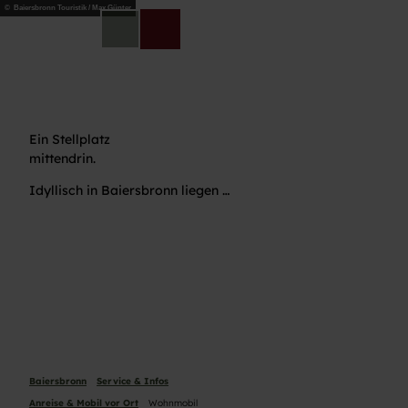
Z
© Baiersbronn Touristik / Max Günter
u
DE
Telefon
Suche
m
I
n
h
a
Ein Stellplatz
l
mittendrin.
t
Idyllisch in Baiersbronn liegen …
Baiersbronn
Service & Infos
Anreise & Mobil vor Ort
Wohnmobil