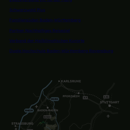
Schwarzwald Plus
Familiensüden Baden-Württemberg
Partner Nachhaltiges Reiseziel
Verband der Heilklimatischen Kurorte
Duale Hochschule Baden-Württemberg Ravensburg