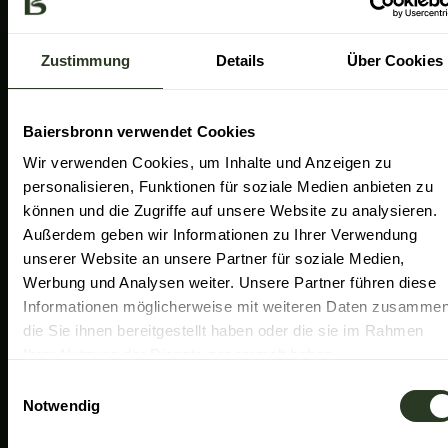
a
k
n
Gemeinde Baiersbronn
m
Zweckverband Im Tal der Murg
Zustimmung
Details
Über Cookies
Schwarzwald Plus
Familiensüden Baden-Württemberg
Baiersbronn verwendet Cookies
Partner Nachhaltiges Reiseziel
Wir verwenden Cookies, um Inhalte und Anzeigen zu
personalisieren, Funktionen für soziale Medien anbieten zu
Verband der Heilklimatischen Kurorte
können und die Zugriffe auf unsere Website zu analysieren.
Duale Hochschule Baden-Württemberg Ravensburg
Außerdem geben wir Informationen zu Ihrer Verwendung
unserer Website an unsere Partner für soziale Medien,
Werbung und Analysen weiter. Unsere Partner führen diese
Informationen möglicherweise mit weiteren Daten zusammen
die Sie ihnen bereitgestellt haben oder die sie im Rahmen
Ihrer Nutzung der Dienste gesammelt haben.
E
Notwendig
i
n