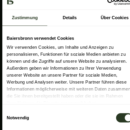
a
k
n
Gemeinde Baiersbronn
m
Zweckverband Im Tal der Murg
Zustimmung
Details
Über Cookies
Schwarzwald Plus
Familiensüden Baden-Württemberg
Baiersbronn verwendet Cookies
Partner Nachhaltiges Reiseziel
Wir verwenden Cookies, um Inhalte und Anzeigen zu
personalisieren, Funktionen für soziale Medien anbieten zu
Verband der Heilklimatischen Kurorte
können und die Zugriffe auf unsere Website zu analysieren.
Duale Hochschule Baden-Württemberg Ravensburg
Außerdem geben wir Informationen zu Ihrer Verwendung
unserer Website an unsere Partner für soziale Medien,
Werbung und Analysen weiter. Unsere Partner führen diese
Informationen möglicherweise mit weiteren Daten zusammen
die Sie ihnen bereitgestellt haben oder die sie im Rahmen
Ihrer Nutzung der Dienste gesammelt haben.
E
Notwendig
i
n