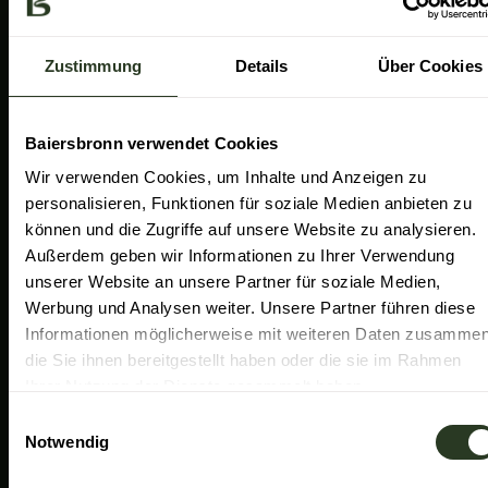
a
k
n
Gemeinde Baiersbronn
m
Zweckverband Im Tal der Murg
Zustimmung
Details
Über Cookies
Schwarzwald Plus
Familiensüden Baden-Württemberg
Baiersbronn verwendet Cookies
Partner Nachhaltiges Reiseziel
Wir verwenden Cookies, um Inhalte und Anzeigen zu
personalisieren, Funktionen für soziale Medien anbieten zu
Verband der Heilklimatischen Kurorte
können und die Zugriffe auf unsere Website zu analysieren.
Duale Hochschule Baden-Württemberg Ravensburg
Außerdem geben wir Informationen zu Ihrer Verwendung
unserer Website an unsere Partner für soziale Medien,
Werbung und Analysen weiter. Unsere Partner führen diese
Informationen möglicherweise mit weiteren Daten zusammen
die Sie ihnen bereitgestellt haben oder die sie im Rahmen
Ihrer Nutzung der Dienste gesammelt haben.
E
Notwendig
i
n