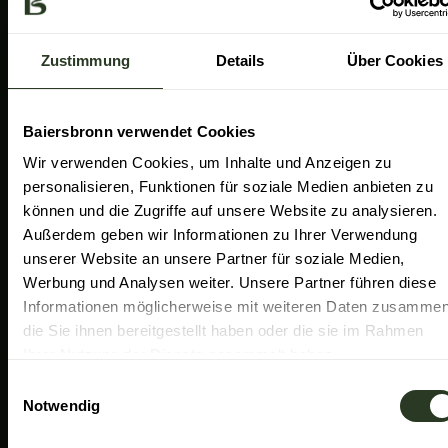
a
k
n
Gemeinde Baiersbronn
m
Zweckverband Im Tal der Murg
Zustimmung
Details
Über Cookies
Schwarzwald Plus
Familiensüden Baden-Württemberg
Baiersbronn verwendet Cookies
Partner Nachhaltiges Reiseziel
Wir verwenden Cookies, um Inhalte und Anzeigen zu
personalisieren, Funktionen für soziale Medien anbieten zu
Verband der Heilklimatischen Kurorte
können und die Zugriffe auf unsere Website zu analysieren.
Duale Hochschule Baden-Württemberg Ravensburg
Außerdem geben wir Informationen zu Ihrer Verwendung
unserer Website an unsere Partner für soziale Medien,
Werbung und Analysen weiter. Unsere Partner führen diese
Informationen möglicherweise mit weiteren Daten zusammen
die Sie ihnen bereitgestellt haben oder die sie im Rahmen
Ihrer Nutzung der Dienste gesammelt haben.
E
Notwendig
i
n