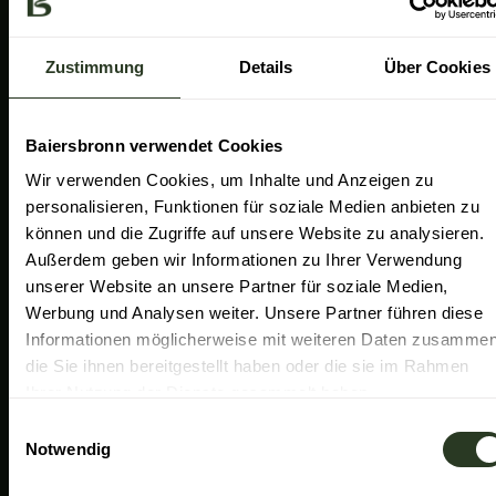
a
k
n
Gemeinde Baiersbronn
m
Zweckverband Im Tal der Murg
Zustimmung
Details
Über Cookies
Schwarzwald Plus
Familiensüden Baden-Württemberg
Baiersbronn verwendet Cookies
Partner Nachhaltiges Reiseziel
Wir verwenden Cookies, um Inhalte und Anzeigen zu
personalisieren, Funktionen für soziale Medien anbieten zu
Verband der Heilklimatischen Kurorte
können und die Zugriffe auf unsere Website zu analysieren.
Duale Hochschule Baden-Württemberg Ravensburg
Außerdem geben wir Informationen zu Ihrer Verwendung
unserer Website an unsere Partner für soziale Medien,
Werbung und Analysen weiter. Unsere Partner führen diese
Informationen möglicherweise mit weiteren Daten zusammen
die Sie ihnen bereitgestellt haben oder die sie im Rahmen
Ihrer Nutzung der Dienste gesammelt haben.
E
Notwendig
i
n