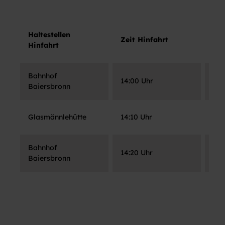
Haltestellen
Hal
Zeit Hinfahrt
Hinfahrt
Rüc
Bahnhof
Ba
14:00 Uhr
Baiersbronn
Bai
Glasmännlehütte
14:10 Uhr
Gla
Bahnhof
Ba
14:20 Uhr
Baiersbronn
Bai