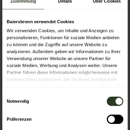
Zustimmung
Details
Über Cookies
Jeden Dienstag. An Feiertagen fährt der Bus nicht.
Baiersbronn verwendet Cookies
Wir verwenden Cookies, um Inhalte und Anzeigen zu
Haltestellen Hinfahrt
Zeit Hinfahrt
personalisieren, Funktionen für soziale Medien anbieten
zu können und die Zugriffe auf unsere Website zu
Hirschauerwald
08:30 Uhr
analysieren. Außerdem geben wir Informationen zu Ihrer
Verwendung unserer Website an unsere Partner für
soziale Medien, Werbung und Analysen weiter. Unsere
Rotmurgstraße 32
08:32 Uhr
Partner führen diese Informationen möglicherweise mit
weiteren Daten zusammen, die Sie ihnen bereitgestellt
Kraftenbuckelweg/Rotmurgstraße
08:33 Uhr
haben oder die sie im Rahmen Ihrer Nutzung der Dienste
gesammelt haben.
E
Notwendig
i
Hst. Lamm Mitteltal
08:39 Uhr
n
w
Präferenzen
Ellbachstraße Feuerwehrhaus
08:40 Uhr
i