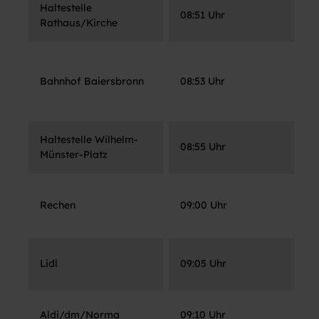
Haltestelle
08:51 Uhr
B
Rathaus/Kirche
K
Bahnhof Baiersbronn
08:53 Uhr
B
S
Haltestelle Wilhelm-
08:55 Uhr
P
Münster-Platz
A
Rechen
09:00 Uhr
S
K
Lidl
09:05 Uhr
R
Aldi/dm/Norma
09:10 Uhr
K