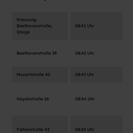
M
Kreuzung
Beethovenstraße,
08:41 Uhr
B
Staige
H
Beethovenstraße 39
08:42 Uhr
R
Mozartstraße 40
08:43 Uhr
H
H
Haydnstraße 26
08:44 Uhr
S
M
K
Falkenstraße 42
08:45 Uhr
F