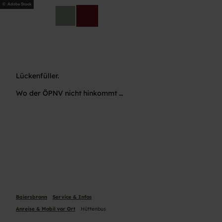
Z
© Adobe Stock
u
DE
Telefon
Suche
m
I
n
h
a
Lückenfüller.
l
t
Wo der ÖPNV nicht hinkommt …
Baiersbronn
Service & Infos
Anreise & Mobil vor Ort
Hüttenbus