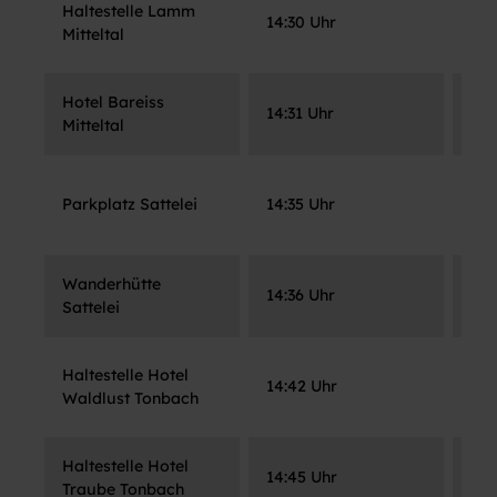
Haltestelle Lamm
Hal
14:30 Uhr
Mitteltal
Tra
Hotel Bareiss
Hal
14:31 Uhr
Mitteltal
Wal
Wa
Parkplatz Sattelei
14:35 Uhr
Sat
Wanderhütte
14:36 Uhr
Par
Sattelei
Haltestelle Hotel
Hot
14:42 Uhr
Waldlust Tonbach
Mit
Haltestelle Hotel
Hal
14:45 Uhr
Traube Tonbach
Mit