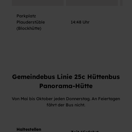
Parkplatz
Ba
Plauderstüble
14:48 Uhr
Bai
(Blockhütte)
Gemeindebus Linie 25c Hüttenbus
Panorama-Hütte
Von Mai bis Oktober jeden Donnerstag. An Feiertagen
fährt der Bus nicht.
Haltestellen
Hal