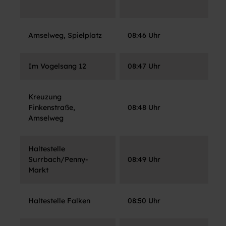
A
Amselweg, Spielplatz
08:46 Uhr
I
Im Vogelsang 12
08:47 Uhr
A
Kreuzung
Finkenstraße,
08:48 Uhr
F
Amselweg
Haltestelle
Surrbach/Penny-
08:49 Uhr
H
Markt
Haltestelle Falken
08:50 Uhr
M