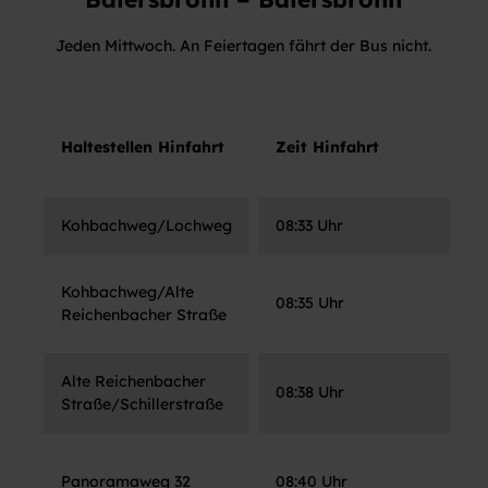
Jeden Mittwoch. An Feiertagen fährt der Bus nicht.
H
Haltestellen Hinfahrt
Zeit Hinfahrt
R
Kohbachweg/Lochweg
08:33 Uhr
A
Kohbachweg/Alte
08:35 Uhr
L
Reichenbacher Straße
Alte Reichenbacher
08:38 Uhr
R
Straße/Schillerstraße
H
Panoramaweg 32
08:40 Uhr