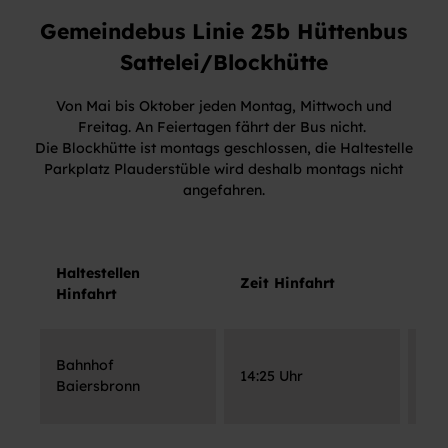
Gemeindebus Linie 25b Hüttenbus
Sattelei/Blockhütte
Von Mai bis Oktober jeden Montag, Mittwoch und
Freitag. An Feiertagen fährt der Bus nicht.
Die Blockhütte ist montags geschlossen, die Haltestelle
Parkplatz Plauderstüble wird deshalb montags nicht
angefahren.
Haltestellen
Hal
Zeit Hinfahrt
Hinfahrt
Rüc
Par
Bahnhof
14:25 Uhr
Pla
Baiersbronn
(Bl