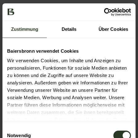
In der Nähe
Auf der Karte anschauen
Zustimmung
Details
Über Cookies
Veranstaltung
Baiersbronn verwendet Cookies
Essen & Trinken
Wir verwenden Cookies, um Inhalte und Anzeigen zu
personalisieren, Funktionen für soziale Medien anbieten
zu können und die Zugriffe auf unsere Website zu
Veranstaltungsort
analysieren. Außerdem geben wir Informationen zu Ihrer
Verwendung unserer Website an unsere Partner für
Backhäusle Friedrichstal
Sensenhammer 12
soziale Medien, Werbung und Analysen weiter. Unsere
72270
Baiersbronn
Partner führen diese Informationen möglicherweise mit
weiteren Daten zusammen, die Sie ihnen bereitgestellt
Anreise mit dem Auto
haben oder die sie im Rahmen Ihrer Nutzung der Dienste
Anreise mit öffentlichen Verkehrsmitteln
gesammelt haben.
E
Veranstalter
Notwendig
i