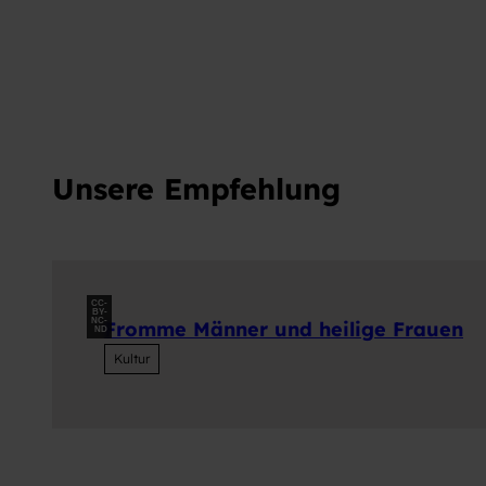
a
h
l
Unsere Empfehlung
CC-
BY-
NC-
Fromme Männer und heilige Frauen
ND
Kultur