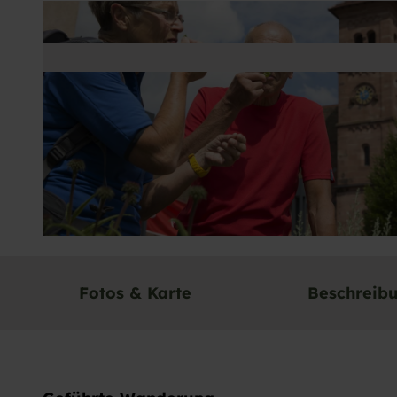
© Baiersbronn Touristik/Ulrike Klumpp |
CC-BY-SA
Fotos & Karte
Beschreib