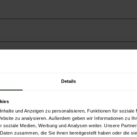
arte 4,00 €
Studierende, Azubis, FÖJ, FSJ bis 27 Jahre,
ent)
Details
rte kostenlos
kies
Zug. Mit der KONUS-Gästekarte ist die Fahrt zurück 
nhalte und Anzeigen zu personalisieren, Funktionen für soziale
Website zu analysieren. Außerdem geben wir Informationen zu I
r soziale Medien, Werbung und Analysen weiter. Unsere Partner
 Daten zusammen, die Sie ihnen bereitgestellt haben oder die s