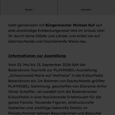
Route
Anrufen
Führung
Geht gemeinsam mit
Bürgermeister Michael Ruf
auf
eine einstündige Entdeckungsreise! Wie im Urlaub reist
ihr durch ferne Städte und Länder und erlebt sie auf
überraschende und faszinierende Weise neu.
Informationen zur Ausstellung:
Vom 22. Mai bis 13. September 2026 lädt die
Baiersbronn Touristik zur PLAYMOBIL-Ausstellung
„Schwarzwald Marie auf Weltreise“ in die Eislaufhalle
Baiersbronn ein. Im Rahmen von Deutschlands größter
PLAYMOBIL-Sammlung, geschaffen von Diorama-Artist
Oliver Schaffer, verwandelt sich die Baiersbronner
Eislaufhalle in eine faszinierende Erlebniswelt für die
ganze Familie. Tausende Figuren, eindrucksvolle
Szenerien und unzählige liebevolle Details im
Miniaturformat nehmen Besucherinnen und Besucher