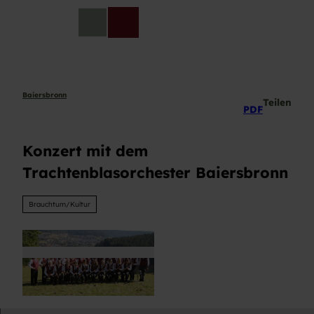
Z
u
DE
Telefon
Suche
m
I
n
h
a
Baiersbronn
Teilen
PDF
l
t
Konzert mit dem
Trachtenblasorchester Baiersbronn
Brauchtum/Kultur
© Trachtenblasorchester Baiersbronn e.V. |
CC-BY-ND