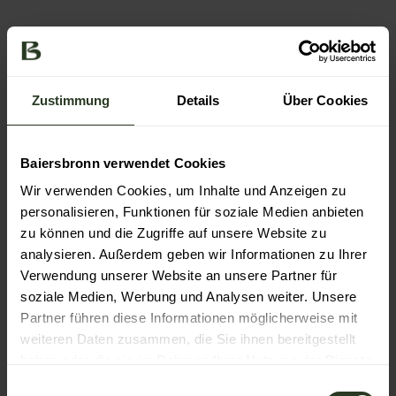
In der Nähe
Auf der Karte anschauen
Zustimmung
Details
Über Cookies
Veranstaltung
Baiersbronn verwendet Cookies
Wir verwenden Cookies, um Inhalte und Anzeigen zu
Essen & Trinken
personalisieren, Funktionen für soziale Medien anbieten
zu können und die Zugriffe auf unsere Website zu
analysieren. Außerdem geben wir Informationen zu Ihrer
Verwendung unserer Website an unsere Partner für
Veranstaltungsort
soziale Medien, Werbung und Analysen weiter. Unsere
Stöckerkopf
Partner führen diese Informationen möglicherweise mit
72270
Baiersbronn
weiteren Daten zusammen, die Sie ihnen bereitgestellt
Anreise mit dem Auto
haben oder die sie im Rahmen Ihrer Nutzung der Dienste
gesammelt haben.
Anreise mit öffentlichen Verkehrsmitteln
E