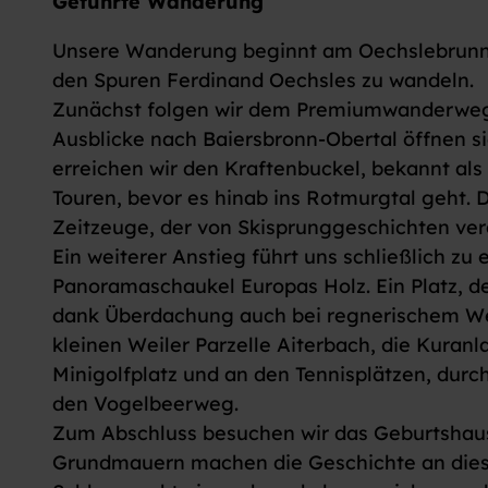
Geführte Wanderung
Unsere Wanderung beginnt am Oechslebrunnen
den Spuren Ferdinand Oechsles zu wandeln.
Zunächst folgen wir dem Premiumwanderweg
Ausblicke nach Baiersbronn-Obertal öffnen 
erreichen wir den Kraftenbuckel, bekannt al
Touren, bevor es hinab ins Rotmurgtal geht. D
Zeitzeuge, der von Skisprunggeschichten ver
Ein weiterer Anstieg führt uns schließlich zu
Panoramaschaukel Europas Holz. Ein Platz, d
dank Überdachung auch bei regnerischem Wet
kleinen Weiler Parzelle Aiterbach, die Kura
Minigolfplatz und an den Tennisplätzen, dur
den Vogelbeerweg.
Zum Abschluss besuchen wir das Geburtshaus
Grundmauern machen die Geschichte an dies