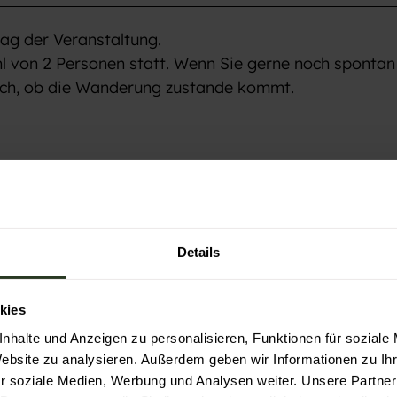
ag der Veranstaltung.
hl von 2 Personen statt. Wenn Sie gerne noch spontan
ach, ob die Wanderung zustande kommt.
aiersbronn um 09:50 Uhr.
Details
kies
nhalte und Anzeigen zu personalisieren, Funktionen für soziale
Website zu analysieren. Außerdem geben wir Informationen zu I
r soziale Medien, Werbung und Analysen weiter. Unsere Partner