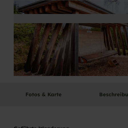
© Baiersbronn Touristik/Max Günter |
CC-BY-SA
Fotos & Karte
Beschreib