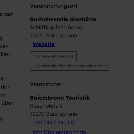
Veranstaltungsort
m auf
Bushaltestelle Glashütte
Schliffkopfstraße 46
72270
Baiersbronn
g
Website
ke-
iller
Anreise mit dem Auto
Anreise mit öffentlichen Verkehrsmitteln
t –
Veranstalter
 den
dem
Baiersbronn Touristik
 über
Rosenplatz 3
72270
Baiersbronn
n
+49 7442 8414 0
info@baiersbronn.de