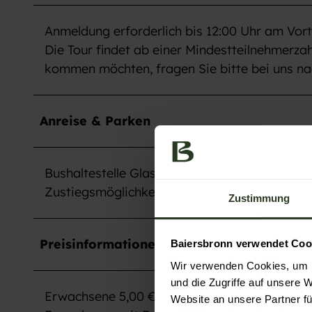
Anmeldung erforderlich bis 12:00 Uhr am Vort
Die Tour findet ab einer Mindestteilnehmerza
kommen möchten, fragen Sie bitte bei uns n
Anreise & Parken
Bushaltestelle Glashütte Buhlbach
Zustiegsmöglichkeit in den Bus am Bahnhof B
Zustimmung
Preisinformationen
Baiersbronn verwendet Coo
Wir verwenden Cookies, um I
und die Zugriffe auf unsere 
Erwachsene 5,00 €
Website an unsere Partner fü