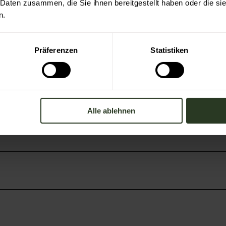
arte 4,00 €
 Daten zusammen, die Sie ihnen bereitgestellt haben oder die s
Studierende, Azubis, FÖJ, FSJ bis 27 Jahre,
n.
ent)
rte kostenlos
Präferenzen
Statistiken
Alle ablehnen