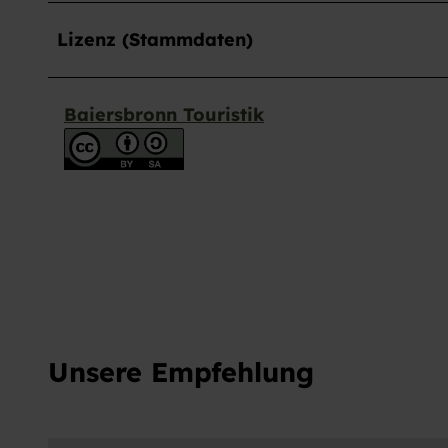
w
a
Lizenz (Stammdaten)
h
l
Baiersbronn Touristik
Unsere Empfehlung