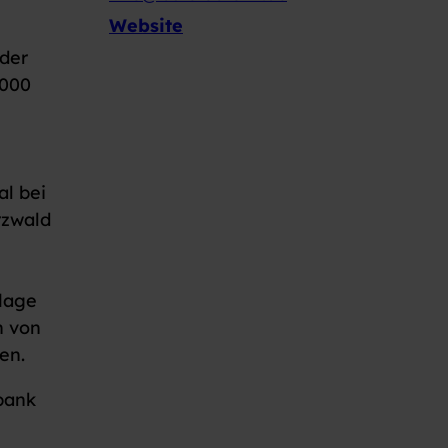
Website
 der
.000
l bei
rzwald
lage
h von
en.
bank