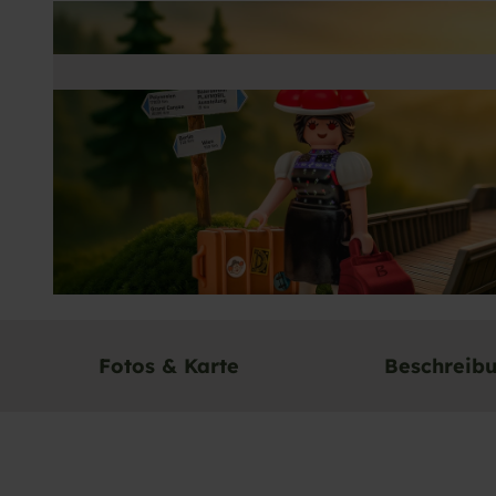
© Baiersbronn Touristik/Max Günter |
CC-BY-SA
Fotos & Karte
Beschreib