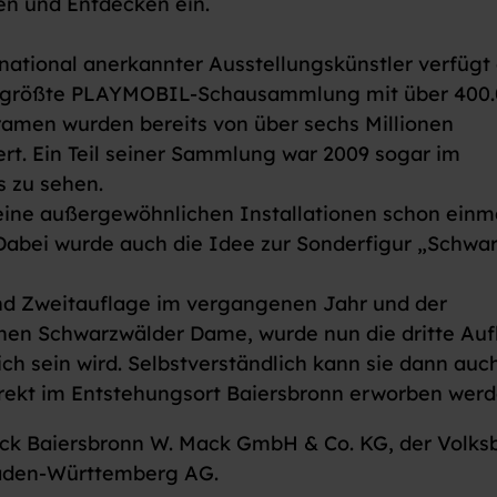
en und Entdecken ein.
ational anerkannter Ausstellungskünstler verfügt
it größte PLAYMOBIL-Schausammlung mit über 400
oramen wurden bereits von über sechs Millionen
t. Ein Teil seiner Sammlung war 2009 sogar im
s zu sehen.
ine außergewöhnlichen Installationen schon einma
 Dabei wurde auch die Idee zur Sonderfigur „Schwa
nd Zweitauflage im vergangenen Jahr und der
nen Schwarzwälder Dame, wurde nun die dritte Auf
ich sein wird. Selbstverständlich kann sie dann auc
ekt im Entstehungsort Baiersbronn erworben werd
ruck Baiersbronn W. Mack GmbH & Co. KG, der Volks
aden-Württemberg AG.