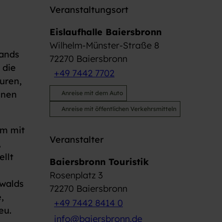
Veranstaltungsort
Eislaufhalle Baiersbronn
Wilhelm-Münster-Straße 8
lands
72270
Baiersbronn
 die
+49 7442 7702
guren,
nnen
Anreise mit dem Auto
Anreise mit öffentlichen Verkehrsmitteln
am mit
Veranstalter
,
llt
Baiersbronn Touristik
Rosenplatz 3
zwalds
72270
Baiersbronn
,
+49 7442 8414 0
eu.
info@baiersbronn.de