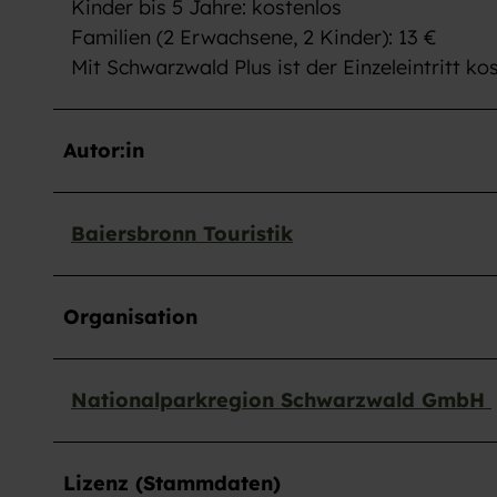
Kinder bis 5 Jahre: kostenlos
w
Familien (2 Erwachsene, 2 Kinder): 13 €
a
Mit Schwarzwald Plus ist der Einzeleintritt ko
h
l
Autor:in
Baiersbronn Touristik
Organisation
Nationalparkregion Schwarzwald GmbH
Lizenz (Stammdaten)