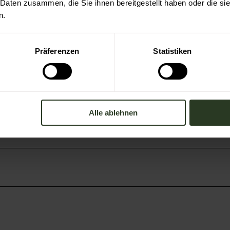
 Daten zusammen, die Sie ihnen bereitgestellt haben oder die s
lle ca. 800 Meter entfernt. Dort befindet sich die S-
n.
m Festplatz Aue oder am Bahnhof Baiersbronn zur
Präferenzen
Statistiken
Alle ablehnen
treise