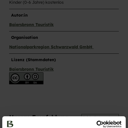
Kinder (0-6 Jahre) kostenlos
Autor:in
Baiersbronn Touristik
Organisation
Nationalparkregion Schwarzwald GmbH
Lizenz (Stammdaten)
Baiersbronn Touristik
Unsere Empfehlung
Auf der Karte anschauen