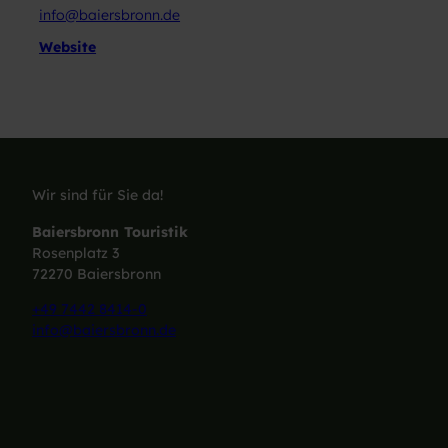
info@baiersbronn.de
Website
Wir sind für Sie da!
Baiersbronn Touristik
Rosenplatz 3
72270 Baiersbronn
+49 7442 8414-0
info@baiersbronn.de
I
F
L
Y
n
a
i
o
s
c
n
u
t
e
k
T