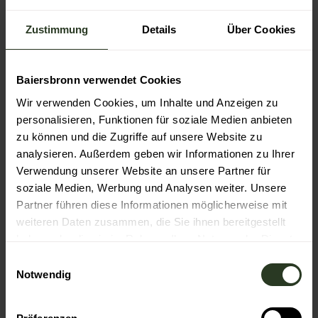
CC-
Zustimmung
Details
Über Cookies
BY-
Wie die Schwarzwaldmarie zu ihrem
ND
Bollenhut kam
Schwarzwald Plus
Baiersbronn verwendet Cookies
Wir verwenden Cookies, um Inhalte und Anzeigen zu
personalisieren, Funktionen für soziale Medien anbieten
zu können und die Zugriffe auf unsere Website zu
analysieren. Außerdem geben wir Informationen zu Ihrer
Verwendung unserer Website an unsere Partner für
In der Nähe
soziale Medien, Werbung und Analysen weiter. Unsere
Auf der Karte anschauen
Partner führen diese Informationen möglicherweise mit
weiteren Daten zusammen, die Sie ihnen bereitgestellt
haben oder die sie im Rahmen Ihrer Nutzung der Dienste
Veranstaltung
gesammelt haben.
E
Notwendig
i
Essen & Trinken
n
w