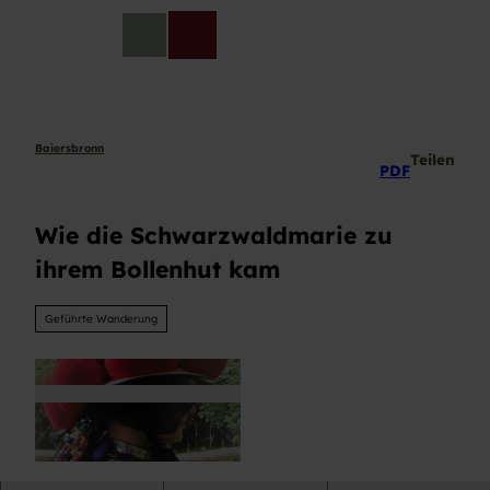
Z
u
DE
Telefon
Suche
m
I
n
h
a
Baiersbronn
Teilen
PDF
l
t
Wie die Schwarzwaldmarie zu
ihrem Bollenhut kam
Geführte Wanderung
© Baiersbronn Touristik / Christel Göntgen |
CC-BY-SA