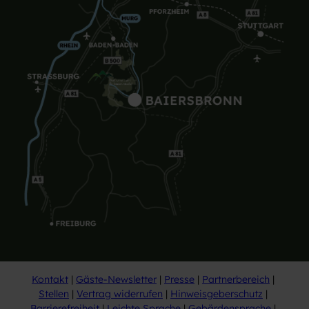
Kontakt
Gäste-Newsletter
Presse
Partnerbereich
Stellen
Vertrag widerrufen
Hinweisgeberschutz
Barrierefreiheit
Leichte Sprache
Gebärdensprache