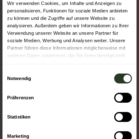
Wir verwenden Cookies, um Inhalte und Anzeigen zu
In der Nähe
Auf der Karte anschauen
personalisieren, Funktionen für soziale Medien anbieten
zu können und die Zugriffe auf unsere Website zu
analysieren. Außerdem geben wir Informationen zu Ihrer
Veranstaltung
Verwendung unserer Website an unsere Partner für
soziale Medien, Werbung und Analysen weiter. Unsere
Essen & Trinken
Partner führen diese Informationen möglicherweise mit
weiteren Daten zusammen, die Sie ihnen bereitgestellt
haben oder die sie im Rahmen Ihrer Nutzung der Dienste
gesammelt haben.
E
Veranstaltungsort
Notwendig
i
Murgels Spielhaus
n
Bildstöckleweg 32
w
72270
Baiersbronn
Präferenzen
i
+49 7442 5460
l
murgels-spielhaus@baiersbronn.de
l
Statistiken
i
Website
g
Marketing
Anreise mit dem Auto