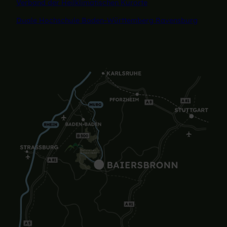
Verband der Heilklimatischen Kurorte
Duale Hochschule Baden-Württemberg Ravensburg