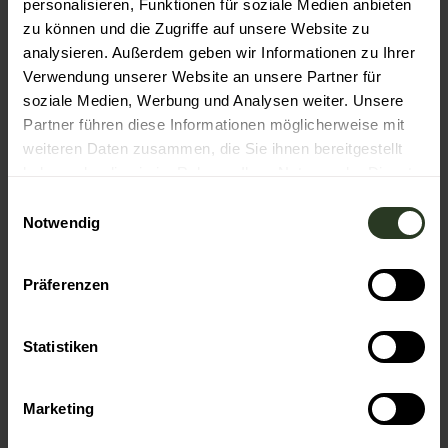
personalisieren, Funktionen für soziale Medien anbieten
zu können und die Zugriffe auf unsere Website zu
Veranstaltung
analysieren. Außerdem geben wir Informationen zu Ihrer
Verwendung unserer Website an unsere Partner für
Essen & Trinken
soziale Medien, Werbung und Analysen weiter. Unsere
Partner führen diese Informationen möglicherweise mit
weiteren Daten zusammen, die Sie ihnen bereitgestellt
haben oder die sie im Rahmen Ihrer Nutzung der Dienste
Veranstaltungsort
gesammelt haben.
E
Murgels Spielhaus
Notwendig
i
Bildstöckleweg 32
n
72270
Baiersbronn
w
+49 7442 5460
Präferenzen
i
murgels-spielhaus@baiersbronn.de
l
Website
l
Statistiken
i
Anreise mit dem Auto
g
Marketing
Anreise mit öffentlichen Verkehrsmitteln
u
n
Veranstalter