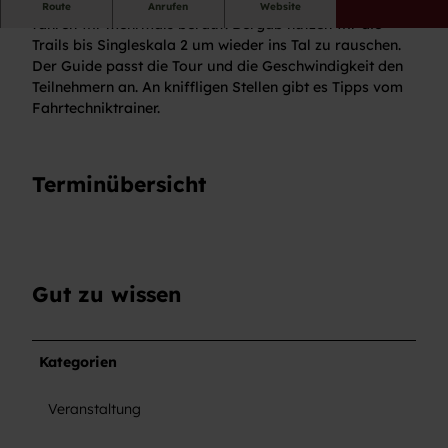
Um die schönen Aussichten in Baiersbronn zu erradeln
Route
Anrufen
Website
fahren wir mehrmals berauf. Bergab nutzen wir die
Trails bis Singleskala 2 um wieder ins Tal zu rauschen.
Der Guide passt die Tour und die Geschwindigkeit den
Teilnehmern an. An kniffligen Stellen gibt es Tipps vom
Fahrtechniktrainer.
Terminübersicht
Gut zu wissen
Kategorien
Veranstaltung