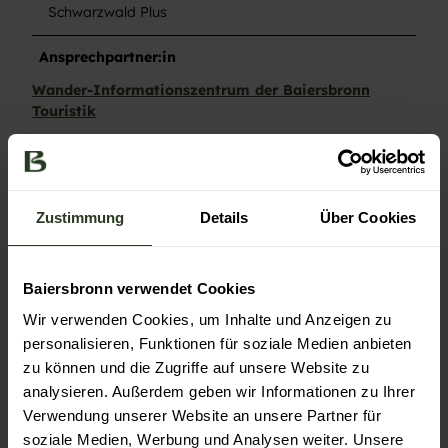
Schwarzwald Plus
Ansprechpartner:in
Wander-Informationszentrum der Baiersbronn
Touristik
Kontaktdaten
Wander-Informationszentrum der Baiersbronn
Touristik
Zustimmung
Details
Über Cookies
Freudenstädter Str. 40
72270
Baiersbronn
- Baiersbronn
+49 7442 841466
Baiersbronn verwendet Cookies
wandern@baiersbronn.de
Wir verwenden Cookies, um Inhalte und Anzeigen zu
personalisieren, Funktionen für soziale Medien anbieten
Website
zu können und die Zugriffe auf unsere Website zu
Anreise mit dem Auto
analysieren. Außerdem geben wir Informationen zu Ihrer
Anreise mit öffentlichen Verkehrsmitteln
Verwendung unserer Website an unsere Partner für
soziale Medien, Werbung und Analysen weiter. Unsere