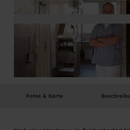
© Baiersbronn Touristik/Ulrike Klumpp |
CC-BY-NC-ND
Fotos & Karte
Beschreib