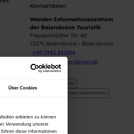
ines
Kontaktdaten
Wander-Informationszentrum
der Baiersbronn Touristik
Freudenstädter Str. 40
72270
Baiersbronn
- Baiersbronn
+49 7442 841466
wandern@baiersbronn.de
Website
Anreise mit dem Auto
Über Cookies
Anreise mit öffentlichen Verkehrsmitteln
 Medien anbieten zu können
hrer Verwendung unserer
 führen diese Informationen