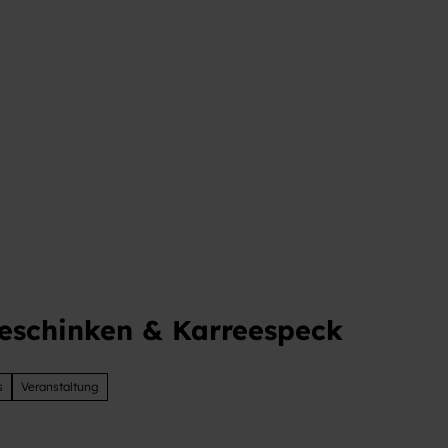
t
deschinken & Karreespeck
s
Veranstaltung