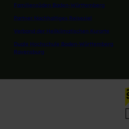
Familiensüden Baden-Württemberg
Partner Nachhaltiges Reiseziel
Verband der Heilklimatischen Kurorte
Duale Hochschule Baden-Württemberg
Ravensburg