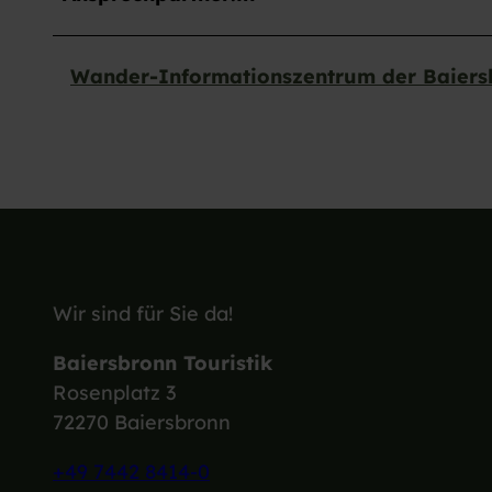
w
a
Wander-Informationszentrum der Baiersb
h
l
Wir sind für Sie da!
Baiersbronn Touristik
Rosenplatz 3
72270 Baiersbronn
+49 7442 8414-0