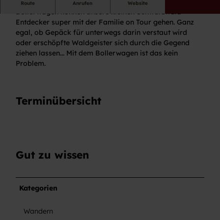
Wenn es mehr zu transportieren gibt Mit dem
Route
Anrufen
Website
Bollerwagen können unsere kleinen Schwarzwald-
Entdecker super mit der Familie on Tour gehen. Ganz
egal, ob Gepäck für unterwegs darin verstaut wird
oder erschöpfte Waldgeister sich durch die Gegend
ziehen lassen... Mit dem Bollerwagen ist das kein
Problem.
Terminübersicht
Gut zu wissen
Kategorien
Wandern