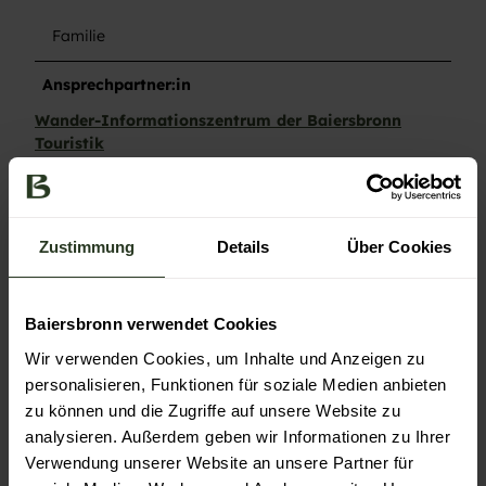
Familie
Ansprechpartner:in
Wander-Informationszentrum der Baiersbronn
Touristik
Kontaktdaten
Wander-Informationszentrum der Baiersbronn
Zustimmung
Details
Über Cookies
Touristik
Freudenstädter Str. 40
72270
Baiersbronn
- Baiersbronn
Baiersbronn verwendet Cookies
+49 7442 841466
Wir verwenden Cookies, um Inhalte und Anzeigen zu
wandern@baiersbronn.de
personalisieren, Funktionen für soziale Medien anbieten
Website
zu können und die Zugriffe auf unsere Website zu
analysieren. Außerdem geben wir Informationen zu Ihrer
Anreise mit dem Auto
Verwendung unserer Website an unsere Partner für
Anreise mit öffentlichen Verkehrsmitteln