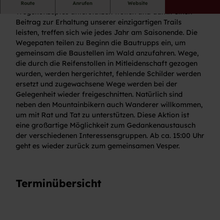
Alle, die bei der Instandhaltung des Mountainbike-
Route
Anrufen
Website
Wegekonzeptes unterstützen wollen und damit einen
Beitrag zur Erhaltung unserer einzigartigen Trails
leisten, treffen sich wie jedes Jahr am Saisonende. Die
Wegepaten teilen zu Beginn die Bautrupps ein, um
gemeinsam die Baustellen im Wald anzufahren. Wege,
die durch die Reifenstollen in Mitleidenschaft gezogen
wurden, werden hergerichtet, fehlende Schilder werden
ersetzt und zugewachsene Wege werden bei der
Gelegenheit wieder freigeschnitten. Natürlich sind
neben den Mountainbikern auch Wanderer willkommen,
um mit Rat und Tat zu unterstützen. Diese Aktion ist
eine großartige Möglichkeit zum Gedankenaustausch
der verschiedenen Interessensgruppen. Ab ca. 15:00 Uhr
geht es wieder zurück zum gemeinsamen Vesper.
Terminübersicht