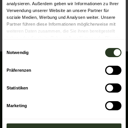
wandern@baiersbronn.de
analysieren. Außerdem geben wir Informationen zu Ihrer
Website
Verwendung unserer Website an unsere Partner für
soziale Medien, Werbung und Analysen weiter. Unsere
Anreise mit dem Auto
Partner führen diese Informationen möglicherweise mit
Anreise mit öffentlichen Verkehrsmitteln
weiteren Daten zusammen, die Sie ihnen bereitgestellt
haben oder die sie im Rahmen Ihrer Nutzung der Dienste
gesammelt haben.
E
Notwendig
i
n
w
Wir sind für Sie da!
Präferenzen
i
Baiersbronn Touristik
l
Rosenplatz 3
l
Statistiken
72270 Baiersbronn
i
+49 7442 8414-0
g
Marketing
info@baiersbronn.de
u
n
I
F
L
Y
g
n
a
i
o