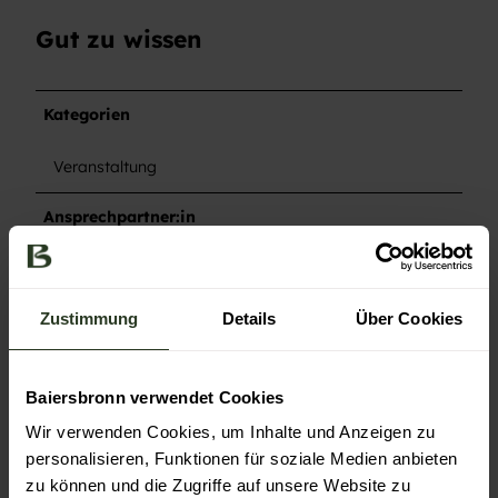
Gut zu wissen
Kategorien
Veranstaltung
Ansprechpartner:in
Wander-Informationszentrum der Baiersbronn
Touristik
Zustimmung
Details
Über Cookies
Kontaktdaten
Wander-Informationszentrum der Baiersbronn
Touristik
Baiersbronn verwendet Cookies
Freudenstädter Str. 40
Wir verwenden Cookies, um Inhalte und Anzeigen zu
72270
Baiersbronn
- Baiersbronn
personalisieren, Funktionen für soziale Medien anbieten
+49 7442 841466
zu können und die Zugriffe auf unsere Website zu