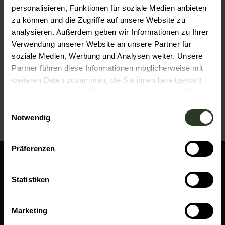
Tourist-Information Baiersbronn
personalisieren, Funktionen für soziale Medien anbieten
Rosenplatz 3
zu können und die Zugriffe auf unsere Website zu
72270
Baiersbronn
analysieren. Außerdem geben wir Informationen zu Ihrer
+49 7442 84140
Verwendung unserer Website an unsere Partner für
service@baiersbronn.de
soziale Medien, Werbung und Analysen weiter. Unsere
Partner führen diese Informationen möglicherweise mit
Website
weiteren Daten zusammen, die Sie ihnen bereitgestellt
Anreise mit dem Auto
haben oder die sie im Rahmen Ihrer Nutzung der Dienste
Anreise mit öffentlichen Verkehrsmitteln
gesammelt haben.
E
Notwendig
i
n
w
Präferenzen
i
l
Wir sind für Sie da!
l
Statistiken
Baiersbronn Touristik
i
Rosenplatz 3
g
72270 Baiersbronn
Marketing
u