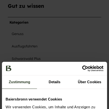
Gut zu wissen
Kategorien
Genuss
Ausflugsfahrten
Schwarzwald Plus
Veranstaltung
Zustimmung
Details
Über Cookies
Ansprechpartner:in
Tourist-Information Baiersbronn
Baiersbronn verwendet Cookies
Kontaktdaten
Wir verwenden Cookies, um Inhalte und Anzeigen zu