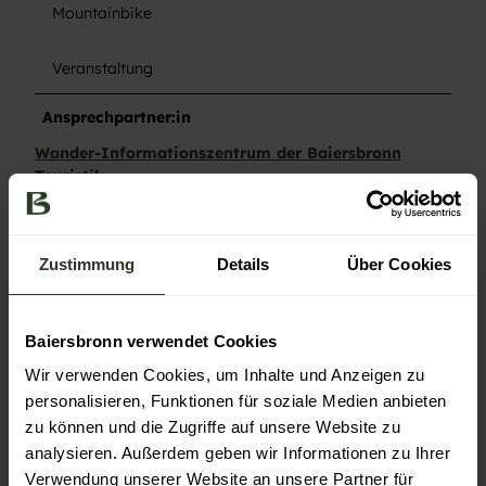
Mountainbike
Veranstaltung
Ansprechpartner:in
Wander-Informationszentrum der Baiersbronn
Touristik
Kontaktdaten
Zustimmung
Details
Über Cookies
Wander-Informationszentrum der Baiersbronn
Touristik
Freudenstädter Str. 40
72270
Baiersbronn
- Baiersbronn
Baiersbronn verwendet Cookies
+49 7442 841466
Wir verwenden Cookies, um Inhalte und Anzeigen zu
wandern@baiersbronn.de
personalisieren, Funktionen für soziale Medien anbieten
zu können und die Zugriffe auf unsere Website zu
Website
analysieren. Außerdem geben wir Informationen zu Ihrer
Anreise mit dem Auto
Verwendung unserer Website an unsere Partner für