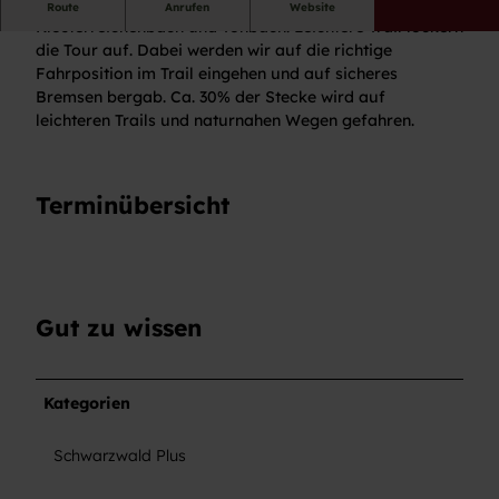
DieTour führt uns von Baiersbronn nach
Route
Anrufen
Website
Klosterreichenbach und Tonbach. Leichtere Trail lockern
die Tour auf. Dabei werden wir auf die richtige
Fahrposition im Trail eingehen und auf sicheres
Bremsen bergab. Ca. 30% der Stecke wird auf
leichteren Trails und naturnahen Wegen gefahren.
Terminübersicht
Gut zu wissen
Kategorien
Schwarzwald Plus