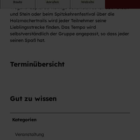
Wir nutzen die gesamten Trails des Baiersbronner
Route
Anrufen
Website
z
Wegekonzepts. Ob richtige Schüttelstrecken über Stock
m
und Stein oder beim Spitzkehrenfestival über die
a
Holzmachertrails wird jeder Teilnehmer seine
c
Lieblingsstrecke finden. Das Tempo wird
h
selbstverständlich der Gruppe angepasst, so dass jeder
e
seinen Spaß hat.
r
t
r
Terminübersicht
a
i
l
s
Gut zu wissen
Kategorien
Veranstaltung