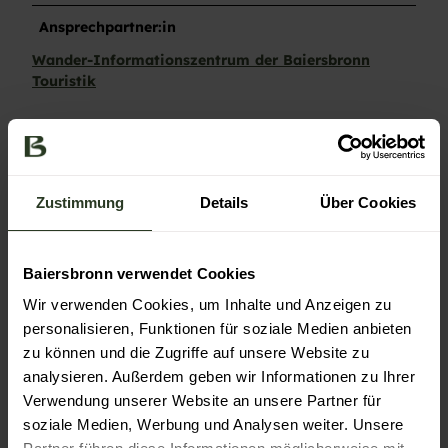
Ansprechpartner:in
Wander-Informationszentrum der Baiersbronn
Touristik
Kontaktdaten
Wander-Informationszentrum der Baiersbronn
Touristik
Zustimmung
Details
Über Cookies
Freudenstädter Str. 40
72270
Baiersbronn
- Baiersbronn
+49 7442 841466
Baiersbronn verwendet Cookies
wandern@baiersbronn.de
Wir verwenden Cookies, um Inhalte und Anzeigen zu
Website
personalisieren, Funktionen für soziale Medien anbieten
zu können und die Zugriffe auf unsere Website zu
Anreise mit dem Auto
analysieren. Außerdem geben wir Informationen zu Ihrer
Anreise mit öffentlichen Verkehrsmitteln
Verwendung unserer Website an unsere Partner für
soziale Medien, Werbung und Analysen weiter. Unsere