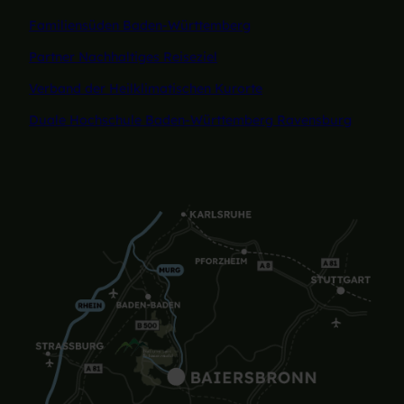
Familiensüden Baden-Württemberg
Partner Nachhaltiges Reiseziel
Verband der Heilklimatischen Kurorte
Duale Hochschule Baden-Württemberg Ravensburg