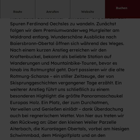
Buchen
Unsere Wanderung beginnt am Oechslebrunnen im
Route
Anrufen
Website
malerischen Buhlbachtal – ein idealer Ort, um auf den
Spuren Ferdinand Oechsles zu wandeln. Zunächst
folgen wir dem Premiumwanderweg Murgleiter am
Waldrand entlang. Wunderschöne Ausblicke nach
Baiersbronn-Obertal öffnen sich während des Weges.
Nach einem kurzen Anstieg erreichen wir den
Kraftenbuckel, bekannt als beliebte Station auf
Wanderungen und Mountainbike-Touren, bevor es
hinab ins Rotmurgtal geht. Dort passieren wir die alte
Rotmurg-Schanze – ein stiller Zeitzeuge, der von
Skisprunggeschichten vergangener Tage erzählt. Ein
weiterer Anstieg führt uns schließlich zu einem
besonderen Highlight: die größte Panoramaschaukel
Europas Holz. Ein Platz, der zum Durchatmen,
Verweilen und Genießen einlädt – dank Überdachung
auch bei regnerischem Wetter. Von hier aus treten wir
den Rückweg an: über den kleinen Weiler Parzelle
Aiterbach, die Kuranlagen Obertals, vorbei am hiesigen
Schwimmbad, dem Minigolfplatz und an den