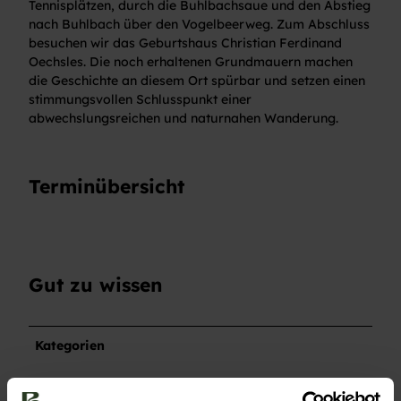
Tennisplätzen, durch die Buhlbachsaue und den Abstieg
nach Buhlbach über den Vogelbeerweg. Zum Abschluss
besuchen wir das Geburtshaus Christian Ferdinand
Oechsles. Die noch erhaltenen Grundmauern machen
die Geschichte an diesem Ort spürbar und setzen einen
stimmungsvollen Schlusspunkt einer
abwechslungsreichen und naturnahen Wanderung.
Terminübersicht
Gut zu wissen
Kategorien
Schwarzwald Plus