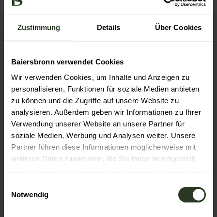
Wandern
Zustimmung
Details
Über Cookies
Kultur
Baiersbronn verwendet Cookies
Veranstaltung
Wir verwenden Cookies, um Inhalte und Anzeigen zu
Ansprechpartner:in
personalisieren, Funktionen für soziale Medien anbieten
zu können und die Zugriffe auf unsere Website zu
Wander-Informationszentrum der Baiersbronn
analysieren. Außerdem geben wir Informationen zu Ihrer
Touristik
Verwendung unserer Website an unsere Partner für
soziale Medien, Werbung und Analysen weiter. Unsere
Kontaktdaten
Partner führen diese Informationen möglicherweise mit
Wander-Informationszentrum der Baiersbronn
weiteren Daten zusammen, die Sie ihnen bereitgestellt
Touristik
haben oder die sie im Rahmen Ihrer Nutzung der Dienste
Freudenstädter Str. 40
gesammelt haben.
E
72270
Baiersbronn
- Baiersbronn
Notwendig
i
+49 7442 841466
n
wandern@baiersbronn.de