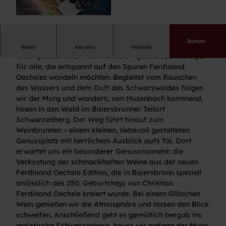
© Stefan Kuhn Photography |
CC-BY-ND
Buchen
Diese Wanderung verbindet Natur pur, Waldstille und
Route
Anrufen
Website
einen genussvollen Weinmoment – genau das Richtige
für alle, die entspannt auf den Spuren Ferdinand
Oechsles wandeln möchten. Begleitet vom Rauschen
des Wassers und dem Duft des Schwarzwaldes folgen
wir der Murg und wandern, von Huzenbach kommend,
hinein in den Wald im Baiersbronner Teilort
Schwarzenberg. Der Weg führt hinauf zum
Weinbrunnen – einem kleinen, liebevoll gestalteten
Genussplatz mit herrlichem Ausblick aufs Tal. Dort
erwartet uns ein besonderer Genussmoment: die
Verkostung der schmackhaften Weine aus der neuen
Ferdinand Oechsle Edition, die in Baiersbronn speziell
anlässlich des 250. Geburtstags von Christian
Ferdinand Oechsle kreiert wurde. Bei einem Gläschen
Wein genießen wir die Atmosphäre und lassen den Blick
schweifen. Anschließend geht es gemütlich bergab ins
malerische Schwarzenberg, bevor wir entlang der Murg