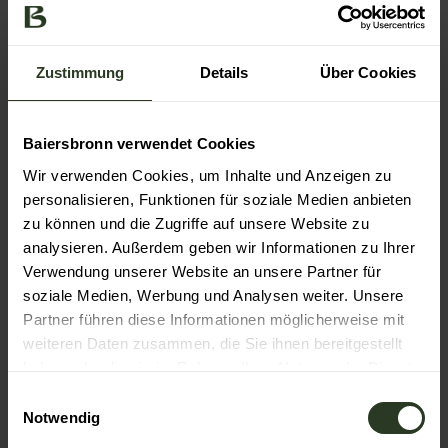
Schwarzwald Plus
Wandern
Zustimmung
Details
Über Cookies
Kultur
Baiersbronn verwendet Cookies
Veranstaltung
Wir verwenden Cookies, um Inhalte und Anzeigen zu
personalisieren, Funktionen für soziale Medien anbieten
Ansprechpartner:in
zu können und die Zugriffe auf unsere Website zu
analysieren. Außerdem geben wir Informationen zu Ihrer
Wander-Informationszentrum der Baiersbronn
Touristik
Verwendung unserer Website an unsere Partner für
soziale Medien, Werbung und Analysen weiter. Unsere
Kontaktdaten
Partner führen diese Informationen möglicherweise mit
weiteren Daten zusammen, die Sie ihnen bereitgestellt
Wander-Informationszentrum der Baiersbronn
haben oder die sie im Rahmen Ihrer Nutzung der Dienste
Touristik
gesammelt haben.
Freudenstädter Str. 40
E
72270
Baiersbronn
- Baiersbronn
Notwendig
i
+49 7442 841466
n