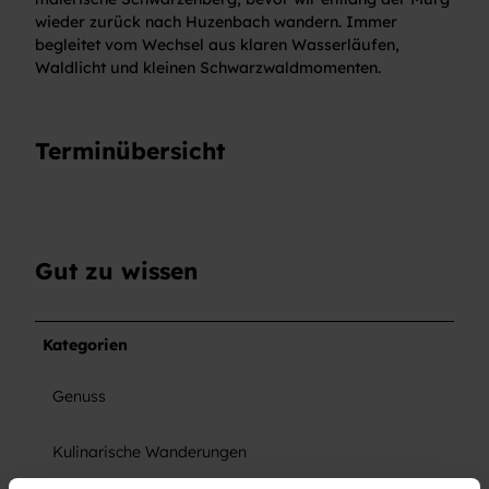
wieder zurück nach Huzenbach wandern. Immer
begleitet vom Wechsel aus klaren Wasserläufen,
Waldlicht und kleinen Schwarzwaldmomenten.
Terminübersicht
Gut zu wissen
Kategorien
Genuss
Kulinarische Wanderungen