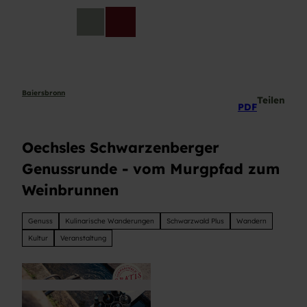
Z
u
DE
Telefon
Suche
m
I
n
h
a
Baiersbronn
Teilen
PDF
l
t
Oechsles Schwarzenberger
Genussrunde - vom Murgpfad zum
Weinbrunnen
Genuss
Kulinarische Wanderungen
Schwarzwald Plus
Wandern
Kultur
Veranstaltung