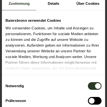
Veranstaltung
Zustimmung
Details
Über Cookies
Wandern
Baiersbronn verwendet Cookies
Ansprechpartner:in
Wir verwenden Cookies, um Inhalte und Anzeigen zu
Wander-Informationszentrum der Baiersbronn
personalisieren, Funktionen für soziale Medien anbieten
Touristik
zu können und die Zugriffe auf unsere Website zu
analysieren. Außerdem geben wir Informationen zu Ihrer
Kontaktdaten
Verwendung unserer Website an unsere Partner für
Wander-Informationszentrum der Baiersbronn
soziale Medien, Werbung und Analysen weiter. Unsere
Touristik
Partner führen diese Informationen möglicherweise mit
Freudenstädter Str. 40
weiteren Daten zusammen, die Sie ihnen bereitgestellt
72270
Baiersbronn
- Baiersbronn
haben oder die sie im Rahmen Ihrer Nutzung der Dienste
+49 7442 841466
gesammelt haben.
E
wandern@baiersbronn.de
Notwendig
i
n
Website
w
Präferenzen
Anreise mit dem Auto
i