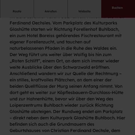
Buchen
Diese Rundwanderung rund um die Glashütte Buhlbach
Route
Anrufen
Website
im Baiersbronner Teilort Obertal führt hinein in die Welt
Ferdinand Oechsles. Vom Parkplatz des Kulturparks
Glashütte starten wir Richtung Forellenhof Buhlbach,
ein zum Hotel Bareiss gehörendes Fischrestaurant mit
eigener Forellenzucht, und tauchen auf
naturbelassenen Pfaden in die Ruhe des Waldes ein.
Der Weg führt uns weiter über Wolfig bis hin zum
„Roten Schliff“, einem Ort, an dem sich immer wieder
weite Ausblicke über den Schwarzwald eröffnen.
Anschließend wandern wir zur Quelle der Rechtmurg –
ein stilles, kraftvolles Plätzchen, an dem einer der
beiden Quellflüsse der Murg seinen Anfang nimmt. Von
dort geht es weiter zur Köpflesbauern-Durchlass-Hütte
und zur Hahnenhütte, bevor wir über den Weg des
Loipenzentrums Buhlbach wieder zurück Richtung
Glashütte absteigen. Der Rundweg endet am Parkplatz
– direkt neben dem Kulturpark Glashütte Buhlbach. Hier
befinden sich auch die Grundmauern des
Geburtshauses von Christian Ferdinand Oechsle, dem