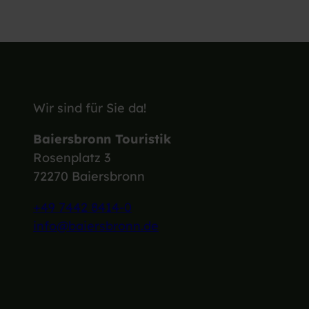
h
l
Wir sind für Sie da!
Baiersbronn Touristik
Rosenplatz 3
72270 Baiersbronn
+49 7442 8414-0
info@baiersbronn.de
I
F
L
Y
n
a
i
o
s
c
n
u