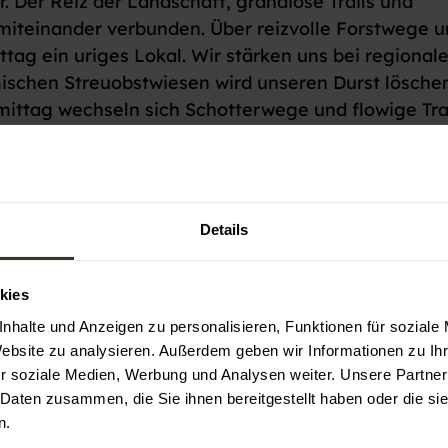
r. Der Reiz der Landschaft, grandiose Trails und
 miteinander verbunden. Über reizvolle Forstwege 
tag ein uriges Lokal. Wir stärken uns bei regional
mischen Streuobstwiesen wird unseren Durst löschen
ttag wechseln sich Schotterwege und flowige Trai
oder andere kulinarische Überraschung.
Details
kies
nhalte und Anzeigen zu personalisieren, Funktionen für soziale
Website zu analysieren. Außerdem geben wir Informationen zu I
r soziale Medien, Werbung und Analysen weiter. Unsere Partner
 Daten zusammen, die Sie ihnen bereitgestellt haben oder die s
n.