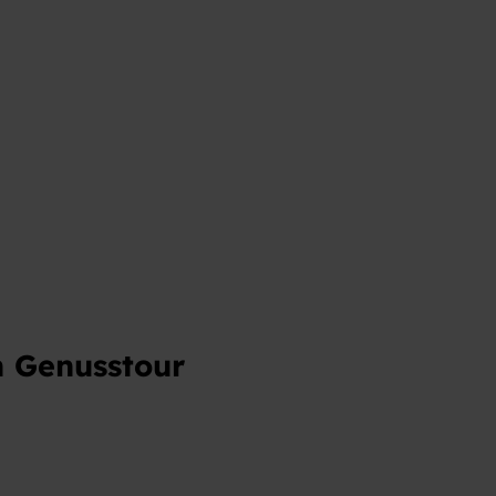
t
n Genusstour