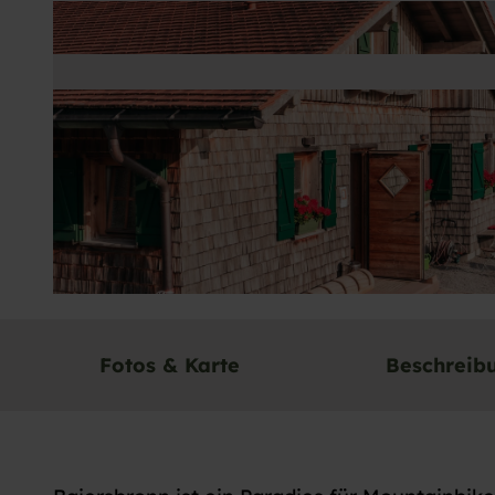
© Baiersbronn Touristik/Ulrike Klumpp
Fotos & Karte
Beschreib