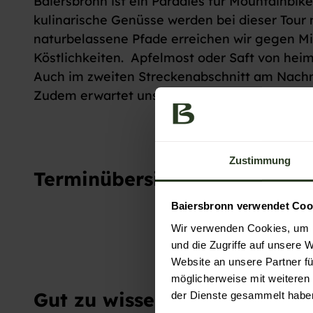
Baiersbronn ist ein Paradies für Mountainbike
kulinarische Genüsse werden bei dieser Tour
naturbelassene Pfade erreichen wir gegen Mit
Köstlichkeiten. Apfelmost oder Saft von hei
Auch im zweiten Streckenabschnitt am Nachmi
Zudem erwartet uns unterwegs noch die ein 
Zustimmung
Terminübersicht
Baiersbronn verwendet Coo
Wir verwenden Cookies, um I
und die Zugriffe auf unsere 
Website an unsere Partner fü
möglicherweise mit weiteren
Gut zu wissen
der Dienste gesammelt habe