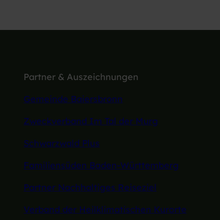
Partner & Auszeichnungen
Gemeinde Baiersbronn
Zweckverband Im Tal der Murg
Schwarzwald Plus
Familiensüden Baden-Württemberg
Partner Nachhaltiges Reiseziel
Verband der Heilklimatischen Kurorte