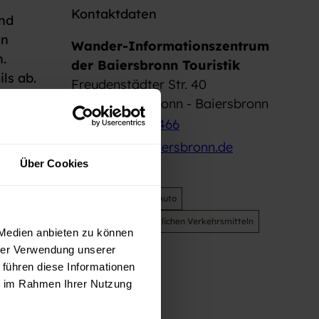
Kontaktdaten
und
en
Wander-Informationszentrum
.
der Baiersbronn Touristik
ls ab.
Freudenstädter Str. 40
72270
Baiersbronn
- Baiersbronn
+49 7442 841466
wandern@baiersbronn.de
Über Cookies
Website
Anreise mit dem Auto
Anreise mit öffentlichen Verkehrsmitteln
 Medien anbieten zu können
hrer Verwendung unserer
 führen diese Informationen
ie im Rahmen Ihrer Nutzung